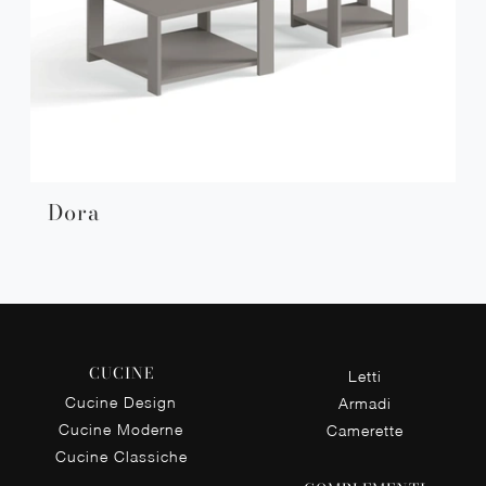
Dora
CUCINE
Letti
Cucine Design
Armadi
Cucine Moderne
Camerette
Cucine Classiche