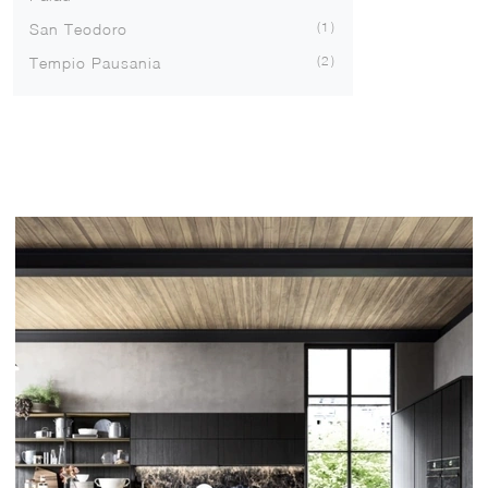
1
San Teodoro
2
Tempio Pausania