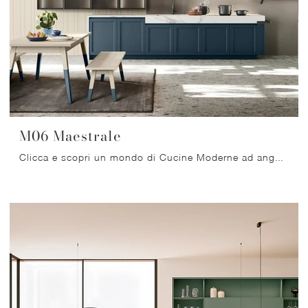
M06 Maestrale
Clicca e scopri un mondo di Cucine Moderne ad angolo: la cucina M06 Maestrale Scandola in laccato opaco ti sta aspettando!