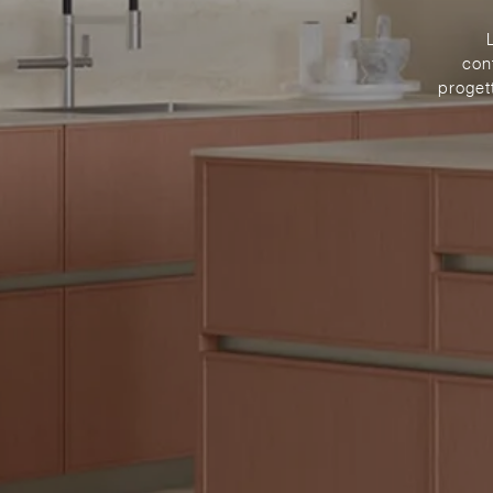
con
proget