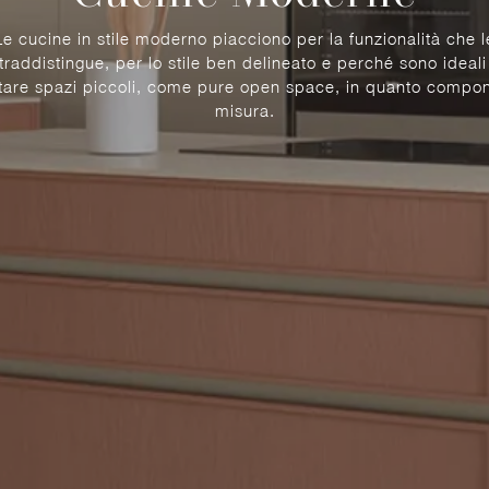
Le cucine in stile moderno piacciono per la funzionalità che l
traddistingue, per lo stile ben delineato e perché sono ideali
tare spazi piccoli, come pure open space, in quanto componi
misura.