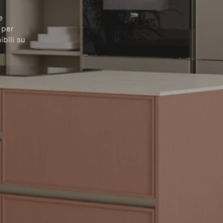
e
 per
bili su