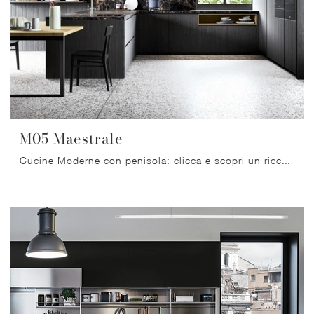
M05 Maestrale
Cucine Moderne con penisola: clicca e scopri un ricco catalogo di soluzioni dell'azienda Scandola, tra cui il modello M05 Maestrale.