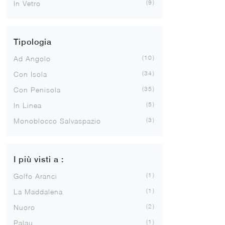
9
In Vetro
Tipologia
10
Ad Angolo
34
Con Isola
35
Con Penisola
5
In Linea
3
Monoblocco Salvaspazio
I più visti a :
1
Golfo Aranci
1
La Maddalena
2
Nuoro
1
Palau