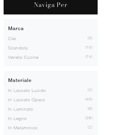
Naviga Per
Marca
3
Clei
10
Scandola
74
Veneta Cucine
Materiale
2
In Laccato Lucido
40
In Laccato Opaco
8
In Laminato
26
In Legno
2
In Melaminico