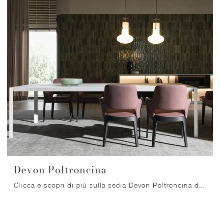
Devon Poltroncina
Clicca e scopri di più sulla sedia Devon Poltroncina di Molteni & C in tessuto: le più esclusive Sedie fisse moderne ti aspettano.