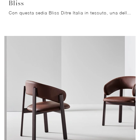
Bliss
Con questa sedia Bliss Ditre Italia in tessuto, una delle nostre sedute fisse design, potrai impreziosire i tuoi locali.