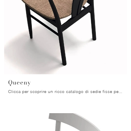
Queeny
Clicca per scoprire un ricco catalogo di sedie fisse per stanze moderne: il modello Queeny di Arrital ti aspetta!