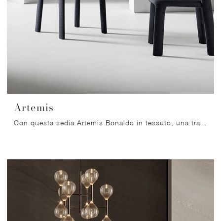
Artemis
Con questa sedia Artemis Bonaldo in tessuto, una tra le nostre sedute fisse design, potrai impreziosire i tuoi spazi.