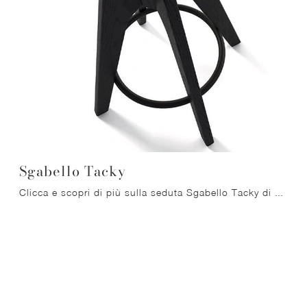
Sgabello Tacky
Clicca e scopri di più sulla seduta Sgabello Tacky di Arrital in legno: le più belle Sedie sgabelli moderne ti aspettano.