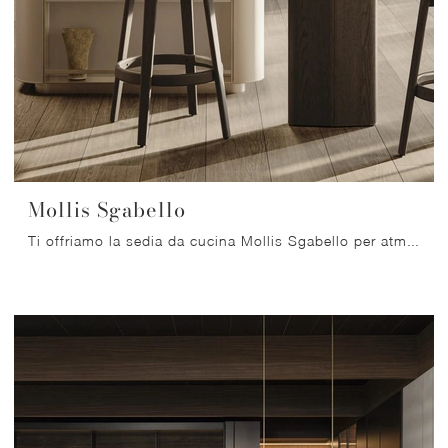
Mollis Sgabello
Ti offriamo la sedia da cucina Mollis Sgabello per atmosfere design, tra le più belle Sedie sgabelli di Molteni & C.