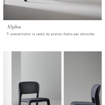
Alpha
Ti presentiamo la sedia da pranzo Alpha per atmosfere design, tra le più belle Sedie fisse di Bonaldo.