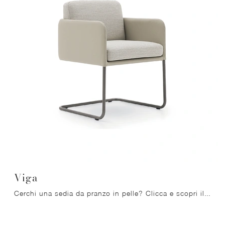
Viga
Cerchi una sedia da pranzo in pelle? Clicca e scopri il modello Viga di Ditre Italia per ultimare i tuoi locali ottimamente.