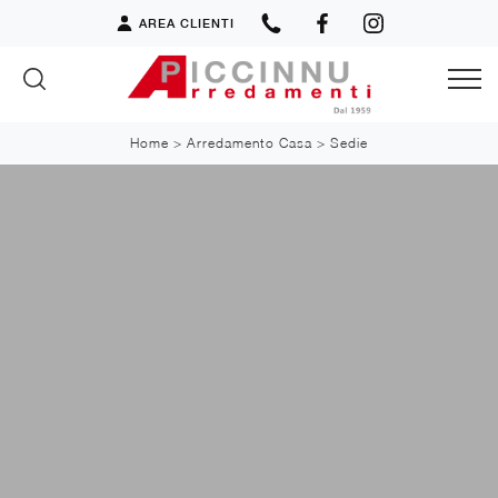
AREA CLIENTI
Home
>
Arredamento Casa
>
Sedie