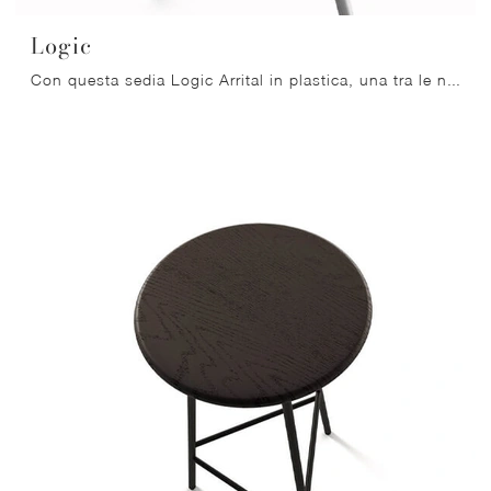
Logic
Con questa sedia Logic Arrital in plastica, una tra le nostre sedute impilabili moderne, potrai valorizzare i tuoi locali.