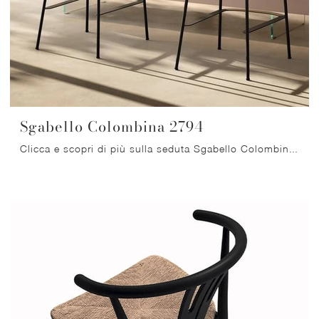
Sgabello Colombina 2794
Clicca e scopri di più sulla seduta Sgabello Colombina 2794 di Lago in tessuto: le più esclusive Sedie sgabelli moderne ti attendono.