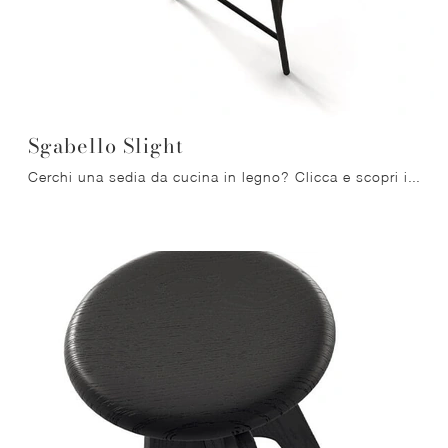
Sgabello Slight
Cerchi una sedia da cucina in legno? Clicca e scopri il modello Sgabello Slight di Arrital per ultimare i tuoi interni al meglio.