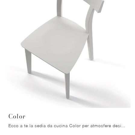
Color
Ecco a te la sedia da cucina Color per atmosfere design, tra le più originali Sedie fisse di Arrital.