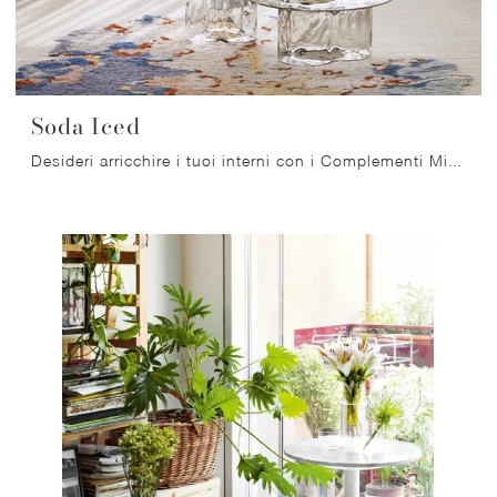
Soda Iced
Desideri arricchire i tuoi interni con i Complementi Miniforms? Ecco qui molteplici modelli di tavolini in vetro come Soda Iced.