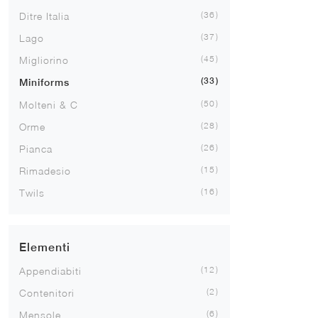
36
Ditre Italia
37
Lago
45
Migliorino
33
Miniforms
50
Molteni & C
28
Orme
26
Pianca
15
Rimadesio
16
Twils
Elementi
12
Appendiabiti
2
Contenitori
6
Mensole