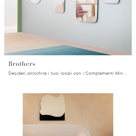
Brothers
Desideri arricchire i tuoi locali con i Complementi Miniforms? Ecco qui molteplici modelli di specchi senza cornice come Brothers.