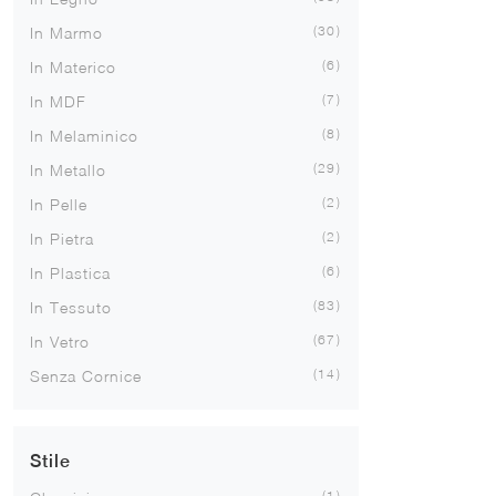
30
In Marmo
6
In Materico
7
In MDF
8
In Melaminico
29
In Metallo
2
In Pelle
2
In Pietra
6
In Plastica
83
In Tessuto
67
In Vetro
14
Senza Cornice
Stile
1