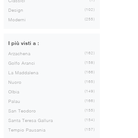
Classici
102
Design
255
Moderni
I più visti a :
162
Arzachena
158
Golfo Aranci
166
La Maddalena
165
Nuoro
149
Olbia
166
Palau
155
San Teodoro
154
Santa Teresa Gallura
157
Tempio Pausania