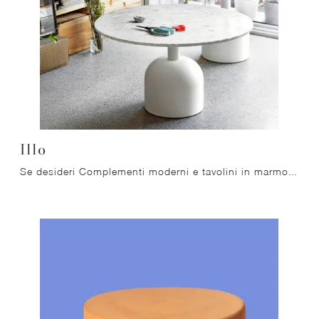
Illo
Se desideri Complementi moderni e tavolini in marmo ottieni informazioni sul modello Illo dell'azienda Miniforms.