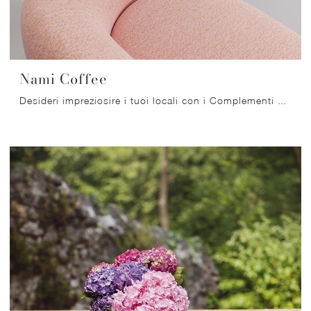
Nami Coffee
Desideri impreziosire i tuoi locali con i Complementi Miniforms? Ecco qui molteplici modelli di tavolini in laccato come Nami Coffee.