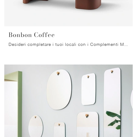
Bonbon Coffee
Desideri completare i tuoi locali con i Complementi Miniforms? Eccoti vari modelli di tavolini in laccato come Bonbon Coffee.