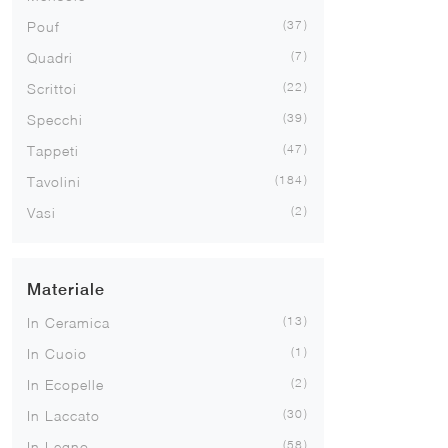
37
Pouf
7
Quadri
22
Scrittoi
39
Specchi
47
Tappeti
184
Tavolini
2
Vasi
Materiale
13
In Ceramica
1
In Cuoio
2
In Ecopelle
30
In Laccato
58
In Legno