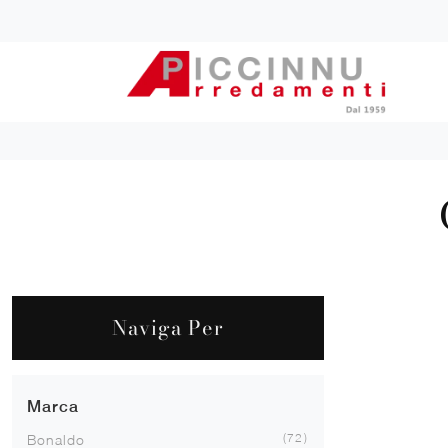
Naviga Per
Marca
72
Bonaldo