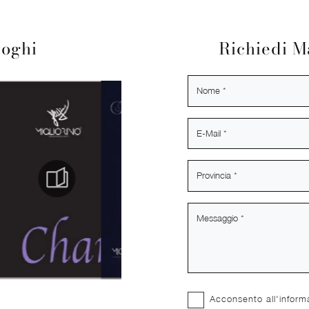
loghi
Richiedi M
Acconsento all'inform