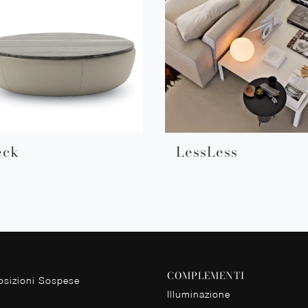
eck
LessLess
COMPLEMENTI
sizioni Sospese
Illuminazione