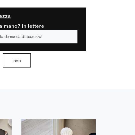
ezza
a mano? in lettere
Invia