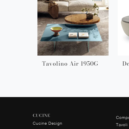
Tavolino Air 1950G
D
CUCINE
Compo
Cucine Design
Tavoli