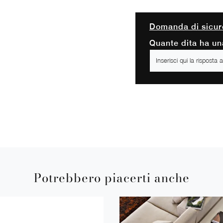
Domanda di sicur
Quante dita ha un
Potrebbero piacerti anche