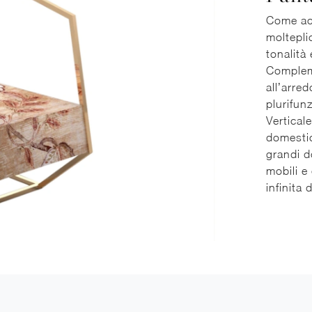
Come ac
moltepli
tonalità 
Compleme
all’arred
plurifun
Verticale
domestic
grandi d
mobili e
infinita