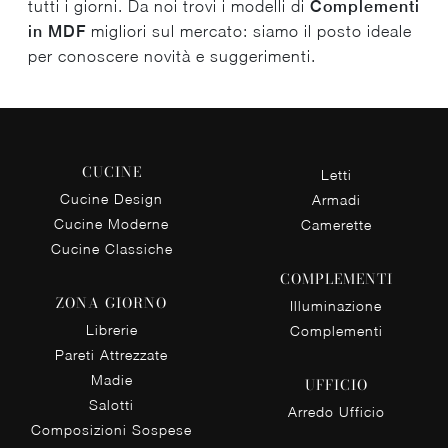
tutti i giorni. Da noi trovi i modelli di
Complementi
in MDF
migliori sul mercato: siamo il posto ideale
per conoscere novità e suggerimenti.
CUCINE
Letti
Cucine Design
Armadi
Cucine Moderne
Camerette
Cucine Classiche
COMPLEMENTI
ZONA GIORNO
Illuminazione
Librerie
Complementi
Pareti Attrezzate
Madie
UFFICIO
Salotti
Arredo Ufficio
Composizioni Sospese