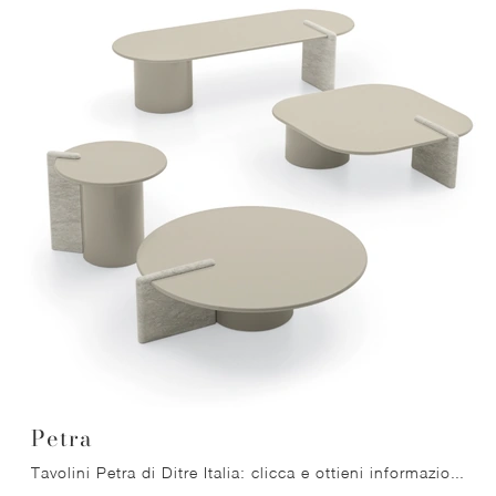
Petra
Tavolini Petra di Ditre Italia: clicca e ottieni informazioni sui Complementi e tavolini moderni in MDF del noto e conosciuto marchio!