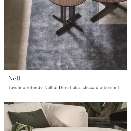
Nell
Tavolino rotondo Nell di Ditre Italia: clicca e ottieni informazioni sui Complementi e tavolini moderni in MDF del rinomato marchio!