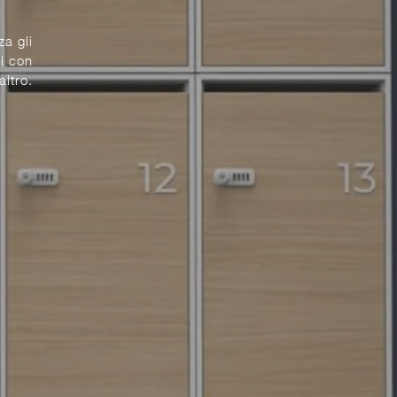
za gli
i con
ltro.