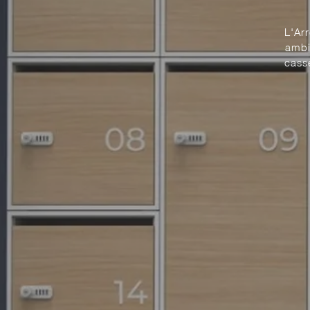
L'Arr
ambi
cass