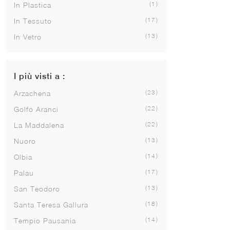
1
In Plastica
17
In Tessuto
13
In Vetro
I più visti a :
23
Arzachena
22
Golfo Aranci
22
La Maddalena
13
Nuoro
14
Olbia
17
Palau
13
San Teodoro
18
Santa Teresa Gallura
14
Tempio Pausania