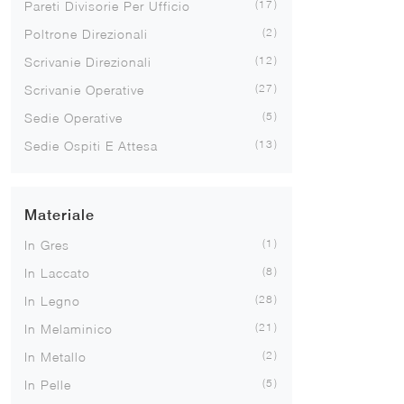
17
Pareti Divisorie Per Ufficio
2
Poltrone Direzionali
12
Scrivanie Direzionali
27
Scrivanie Operative
5
Sedie Operative
13
Sedie Ospiti E Attesa
Materiale
1
In Gres
8
In Laccato
28
In Legno
21
In Melaminico
2
In Metallo
5
In Pelle