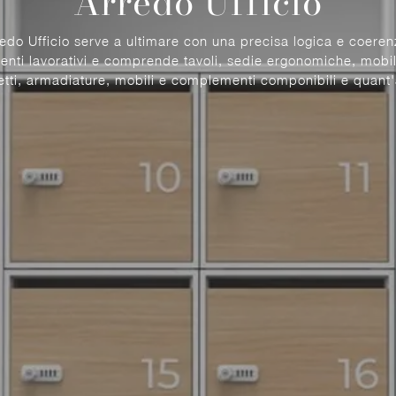
Arredo Ufficio
edo Ufficio serve a ultimare con una precisa logica e coeren
enti lavorativi e comprende tavoli, sedie ergonomiche, mobil
etti, armadiature, mobili e complementi componibili e quant'a