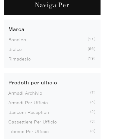
Naviga Per
Marca
11
Bonaldo
66
Bralco
19
Rimadesio
Prodotti per ufficio
7
Armadi Archivio
5
Armadi Per Ufficio
2
Banconi Reception
3
Cassettiere Per Ufficio
3
Librerie Per Ufficio