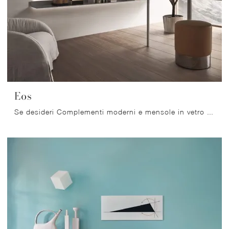
Eos
Se desideri Complementi moderni e mensole in vetro scopri di più sul modello Eos della marca Rimadesio.