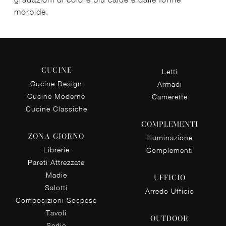
morbide.
CUCINE
Letti
Cucine Design
Armadi
Cucine Moderne
Camerette
Cucine Classiche
COMPLEMENTI
ZONA GIORNO
Illuminazione
Librerie
Complementi
Pareti Attrezzate
Madie
UFFICIO
Salotti
Arredo Ufficio
Composizioni Sospese
Tavoli
OUTDOOR
Sedie