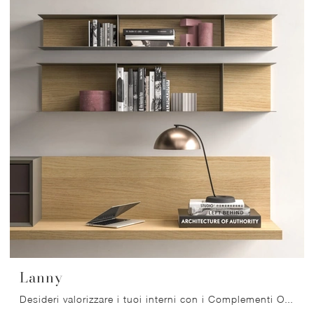
Lanny
Desideri valorizzare i tuoi interni con i Complementi Orme? Ecco qui vari modelli di mensole in melaminico come Lanny.