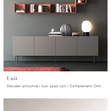
Unit
Desideri arricchire i tuoi spazi con i Complementi Orme? Ecco qui differenti modelli di mensole in metallo come Unit.