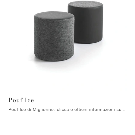
Pouf Ice
Pouf Ice di Migliorino: clicca e ottieni informazioni sui Complementi e pouf moderni in tessuto del noto e rinomato brand!