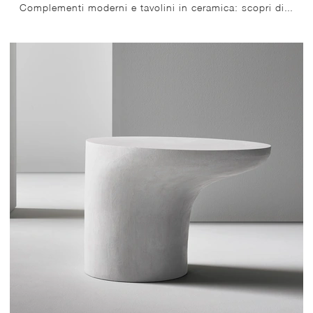
Complementi moderni e tavolini in ceramica: scopri di più sul modello Tavolini Gem di Bonaldo e potrai completare i tuoi spazi.