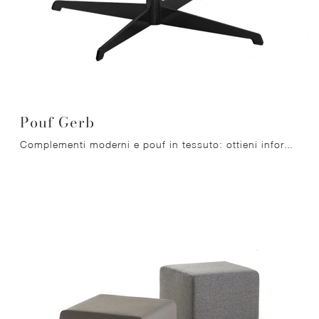
Pouf Gerb
Complementi moderni e pouf in tessuto: ottieni informazioni sul modello Pouf Gerb di Migliorino e potrai completare i tuoi interni.