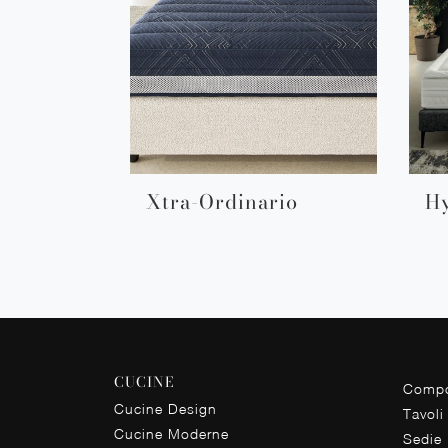
Xtra-Ordinario
H
CUCINE
Compo
Cucine Design
Tavoli
Cucine Moderne
Sedie