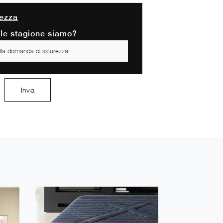
ezza
ale stagione siamo?
Invia