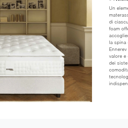
Un eleme
materass
di ciasc
foam off
accoglie
la spina
Ennerev 
valore e
dei sist
comodità
tecnolo
indispen