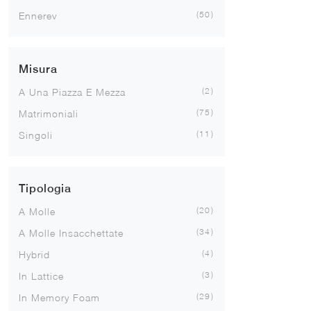
50
Ennerev
Misura
2
A Una Piazza E Mezza
75
Matrimoniali
11
Singoli
Tipologia
20
A Molle
34
A Molle Insacchettate
4
Hybrid
3
In Lattice
29
In Memory Foam