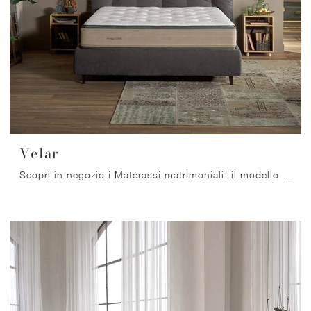
Velar
Scopri in negozio i Materassi matrimoniali: il modello Velar a molle insacchettate ti aspetta per garantirti il riposo migliore.