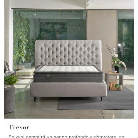
Tresor
Se vuoi garantirti un sonno profondo e ristoratore, scopri i Materassi hybrid matrimoniali come il modello Tresor Dorelan.