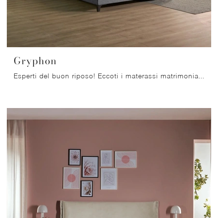
Gryphon
Esperti del buon riposo! Eccoti i materassi matrimoniali a molle di Dorelan: clicca e scopri di più sul modello Gryphon.