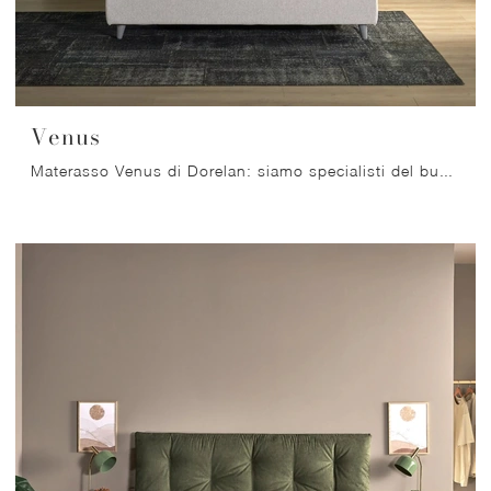
Venus
Materasso Venus di Dorelan: siamo specialisti del buon sonno! Ottieni informazioni sui Materassi a molle matrimoniali.