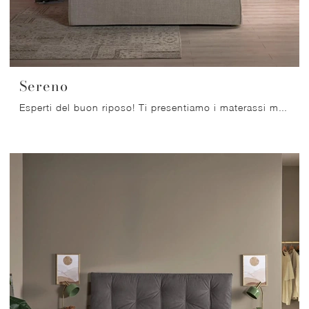
Sereno
Esperti del buon riposo! Ti presentiamo i materassi matrimoniali a molle di Dorelan: clicca e scopri di più sul modello Sereno.