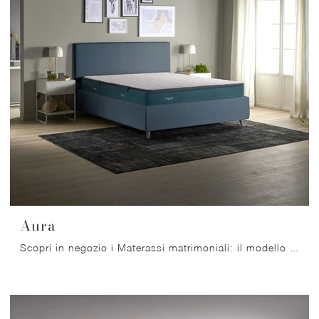
Aura
Scopri in negozio i Materassi matrimoniali: il modello Aura a molle insacchettate ti attende per assicurarti il relax totale.