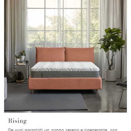
Rising
Se vuoi garantirti un sonno sereno e rigenerante, scopri i Materassi a molle insacchettate matrimoniali come il modello Rising Dorelan.