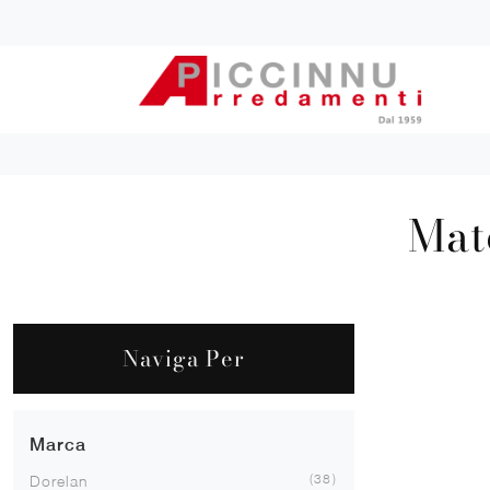
Mat
Naviga Per
Marca
38
Dorelan