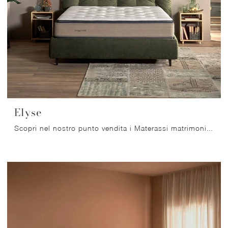
Elyse
Scopri nel nostro punto vendita i Materassi matrimoniali: il modello Elyse a molle ti attende per assicurarti il sonno più profondo.