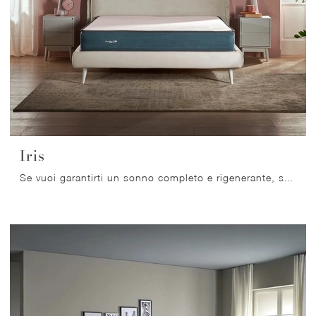
Iris
Se vuoi garantirti un sonno completo e rigenerante, scopri i Materassi a molle matrimoniali come il modello Iris Dorelan.