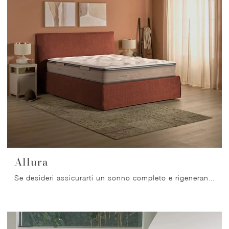
Allura
Se desideri assicurarti un sonno completo e rigenerante, scopri i Materassi a molle insacchettate matrimoniali come il modello Allura Dorelan.