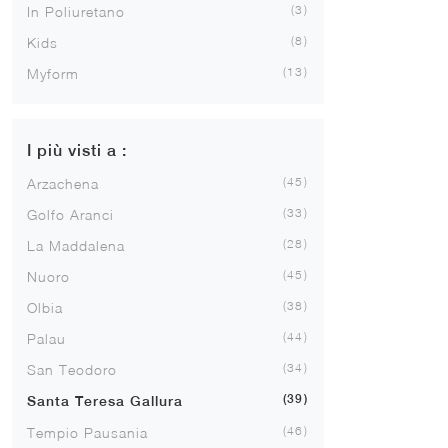
3
In Poliuretano
8
Kids
13
Myform
I più visti a :
45
Arzachena
33
Golfo Aranci
28
La Maddalena
45
Nuoro
38
Olbia
44
Palau
34
San Teodoro
39
Santa Teresa Gallura
46
Tempio Pausania