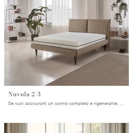
Nuvola 2-3
Se vuoi assicurarti un sonno completo e rigenerante, scopri i Materassi Myform matrimoniali come il modello Nuvola 2-3 Dorelan.