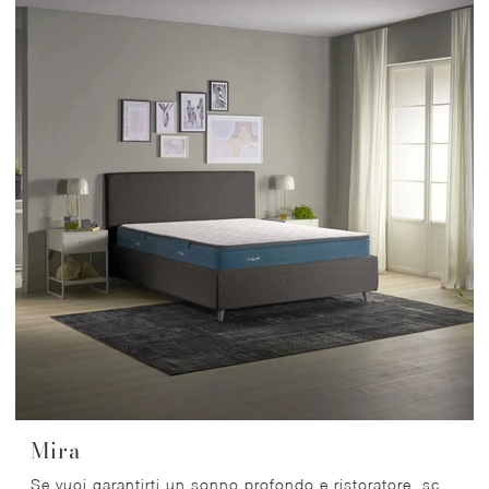
Mira
Se vuoi garantirti un sonno profondo e ristoratore, scopri i Materassi Myform matrimoniali come il modello Mira Dorelan.