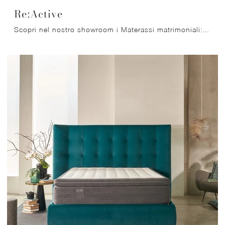
Re:Active
Scopri nel nostro showroom i Materassi matrimoniali: il modello Re:Active hybrid ti aspetta per assicurarti il sonno più profondo.