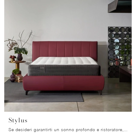
Stylus
Se desideri garantirti un sonno profondo e ristoratore, scopri i Materassi hybrid matrimoniali come il modello Stylus Dorelan.