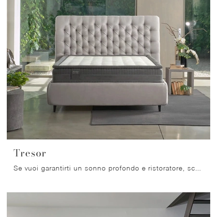
Tresor
Se vuoi garantirti un sonno profondo e ristoratore, scopri i Materassi hybrid matrimoniali come il modello Tresor Dorelan.