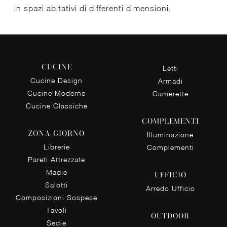
in spazi abitativi di differenti dimensioni.
CUCINE
Letti
Cucine Design
Armadi
Cucine Moderne
Camerette
Cucine Classiche
COMPLEMENTI
ZONA GIORNO
Illuminazione
Librerie
Complementi
Pareti Attrezzate
Madie
UFFICIO
Salotti
Arredo Ufficio
Composizioni Sospese
Tavoli
OUTDOOR
Sedie