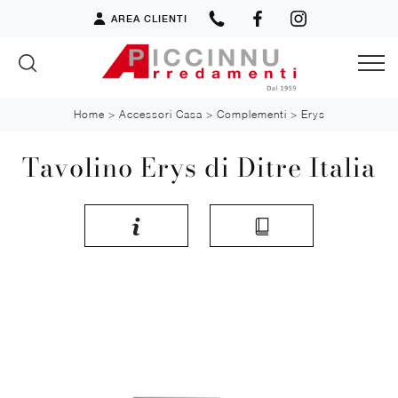
AREA CLIENTI
Home
>
Accessori Casa
>
Complementi
>
Erys
Tavolino Erys di Ditre Italia