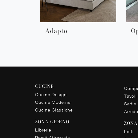
Adapto
Op
CUCINE
Compo
Cucine Design
Tavoli
Cucine Moderne
Sedie
Cucine Classiche
Arred
ZONA GIORNO
ZONA
Librerie
Letti
Pareti Attrezzate