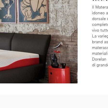
Il Mater
idoneo a
dorsale 
completo
vivo tutt
La varie
brand as
materass
material
Dorelan 
di grand