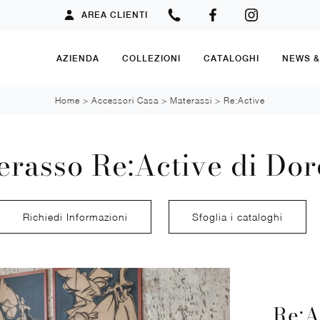
AREA CLIENTI
AZIENDA
COLLEZIONI
CATALOGHI
NEWS 
Home
>
Accessori Casa
>
Materassi
>
Re:Active
erasso Re:Active di Dor
Richiedi Informazioni
Sfoglia i cataloghi
Re:A