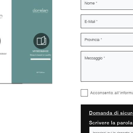
Acconsento all'inform
Domanda di sicur
Scrivere la parola