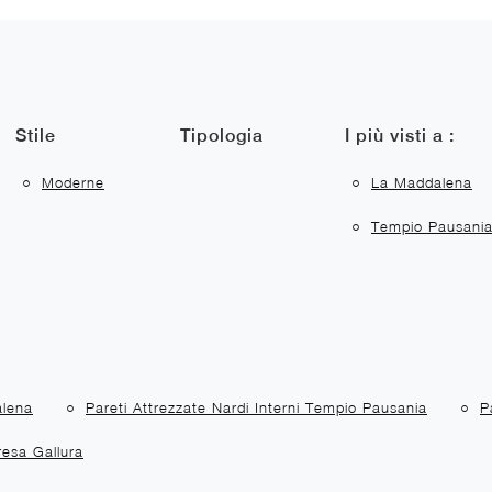
Stile
Tipologia
I più visti a :
Moderne
La Maddalena
Tempio Pausani
alena
Pareti Attrezzate Nardi Interni Tempio Pausania
P
resa Gallura