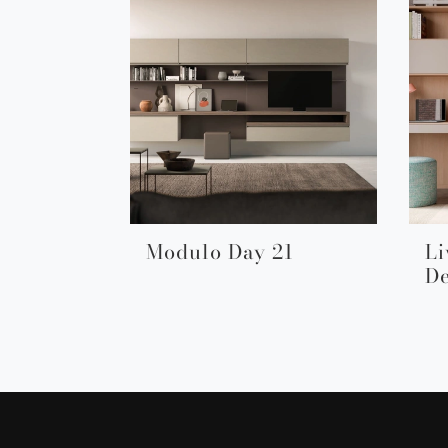
Modulo Day 21
Li
D