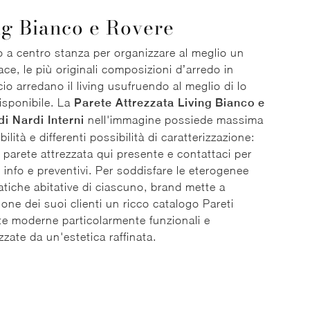
ng Bianco e Rovere
 a centro stanza per organizzare al meglio un
ce, le più originali composizioni d’arredo in
o arredano il living usufruendo al meglio di lo
isponibile. La
Parete Attrezzata Living Bianco e
i Nardi Interni
nell'immagine possiede massima
lità e differenti possibilità di caratterizzazione:
a parete attrezzata qui presente e contattaci per
 info e preventivi. Per soddisfare le eterogenee
tiche abitative di ciascuno, brand mette a
ione dei suoi clienti un ricco catalogo Pareti
te moderne particolarmente funzionali e
zzate da un'estetica raffinata.