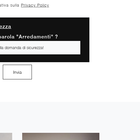
ativa sulla
Privacy Policy
ezza
 parola "Arredamenti" ?
Invia