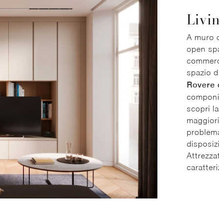
Livi
A muro o
open spa
commerci
spazio d
Rovere d
componibi
scopri l
maggiori
problema
disposiz
Attrezza
caratteri