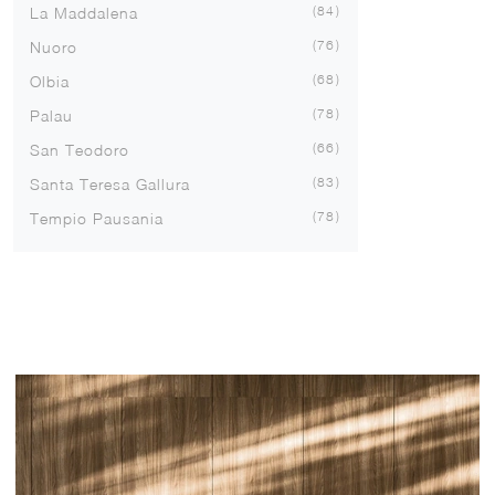
84
La Maddalena
76
Nuoro
68
Olbia
78
Palau
66
San Teodoro
83
Santa Teresa Gallura
78
Tempio Pausania