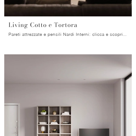
Living Cotto e Tortora
Pareti attrezzate e pensili Nardi Interni: clicca e scopri il modello Living Cotto e Tortora e potrai arricchire stanze moderne di ogni tipo.