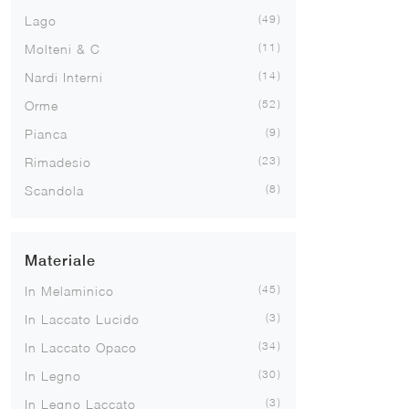
49
Lago
11
Molteni & C
14
Nardi Interni
52
Orme
9
Pianca
23
Rimadesio
8
Scandola
Materiale
45
In Melaminico
3
In Laccato Lucido
34
In Laccato Opaco
30
In Legno
3
In Legno Laccato