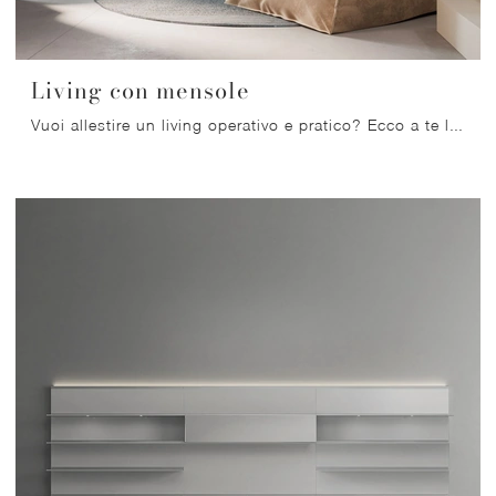
Living con mensole
Vuoi allestire un living operativo e pratico? Ecco a te la parete attrezzata Living con mensole Nardi Interni dalle linee decise moderne.