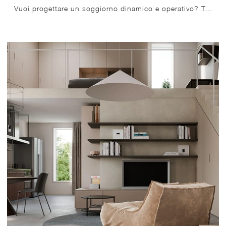
Vuoi progettare un soggiorno dinamico e operativo? Ti offriamo la parete attrezzata Living Rovere e Tortora Nardi Interni dalle forme decise moderne.