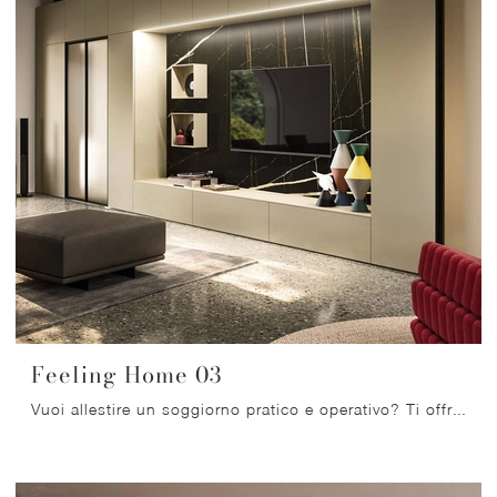
Feeling Home 03
Vuoi allestire un soggiorno pratico e operativo? Ti offriamo la parete attrezzata Feeling Home 03 Arrital dalle forme decise moderne.