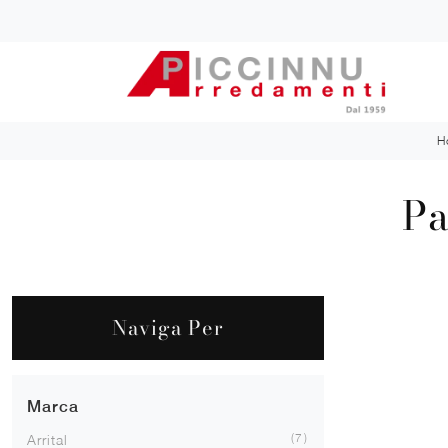
H
Pa
Naviga Per
Marca
7
Arrital