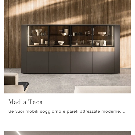
Madia Teca
Se vuoi mobili soggiorno e pareti attrezzate moderne, opta per il modello Madia Teca di Arrital: clicca e scopri di più!