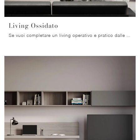
Living Ossidato
Se vuoi completare un living operativo e pratico dalle linee moderne, ecco a te la parete attrezzata Living Ossidato Nardi Interni.