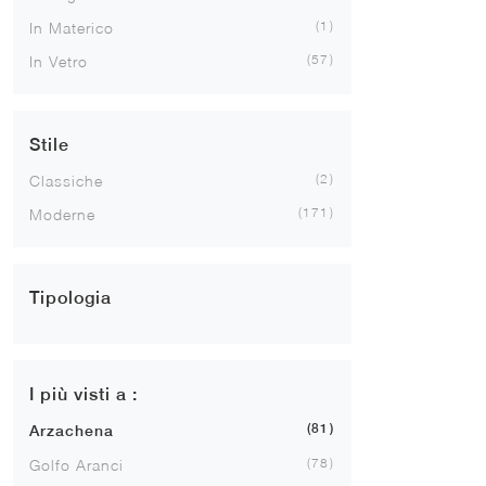
1
In Materico
57
In Vetro
Stile
2
Classiche
171
Moderne
Tipologia
I più visti a :
81
Arzachena
78
Golfo Aranci