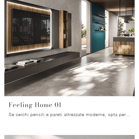
Feeling Home 01
Se cerchi pensili e pareti attrezzate moderne, opta per il modello Feeling Home 01 di Arrital: clicca e ottieni informazioni!