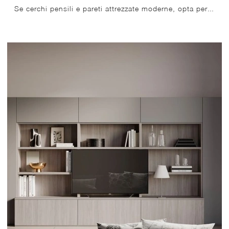
Se cerchi pensili e pareti attrezzate moderne, opta per il modello Day 20 di Orme: clicca e ottieni informazioni!