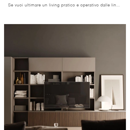
Se vuoi ultimare un living pratico e operativo dalle linee moderne, ti offriamo la parete attrezzata Feeling Home 05 Arrital.