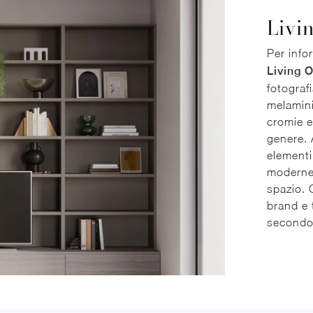
Livi
Per info
Living O
fotograf
melamini
cromie e
genere. 
elementi
moderne 
spazio. 
brand e 
secondo 