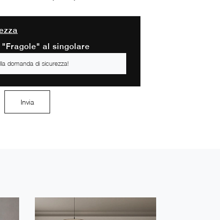
ezza
 "Fragole" al singolare
Invia