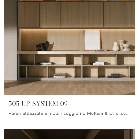
505 UP SYSTEM 09
Pareti attrezzate e mobili soggiorno Molteni & C: clicca e scopri il modello 505 UP SYSTEM 09 e potrai impreziosire stanze moderne di ogni genere.