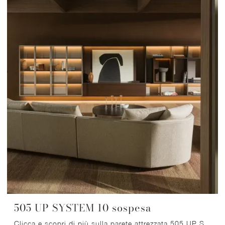
505 UP SYSTEM 10 sospesa
Clicca e scopri di più sulla parete attrezzata 505 UP SYSTEM 10 sospesa del brand Molteni & C: è la soluzione dalle linee moderne perfetta per te.