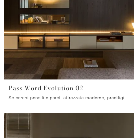
Pass Word Evolution 02
Se cerchi pensili e pareti attrezzate moderne, prediligi il modello Pass Word Evolution 02 di Molteni & C: clicca e ottieni informazioni!