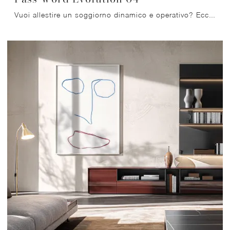
Vuoi allestire un soggiorno dinamico e operativo? Ecco a te la parete attrezzata Pass Word Evolution 04 Molteni & C dalle linee decise moderne.