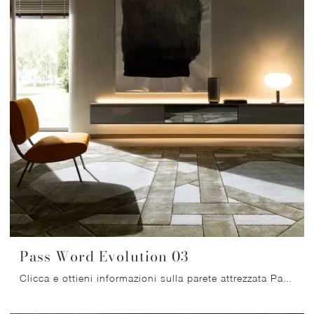
Pass Word Evolution 03
Clicca e ottieni informazioni sulla parete attrezzata Pass Word Evolution 03 della firma Molteni & C: è la soluzione dalle linee moderne ideale per ...