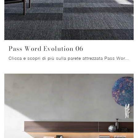
Pass Word Evolution 06
Clicca e scopri di più sulla parete attrezzata Pass Word Evolution 06 del marchio Molteni & C: è la soluzione dalle linee moderne perfetta per te.