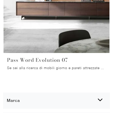
Pass Word Evolution 07
Se sei alla ricerca di mobili giorno e pareti attrezzate moderne, scegli il modello Pass Word Evolution 07 di Molteni & C: clicca e scopri di più!
Marca