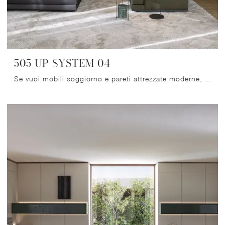
505 UP SYSTEM 04
Se vuoi mobili soggiorno e pareti attrezzate moderne, opta per il modello 505 UP SYSTEM 04 di Molteni & C: clicca e ottieni informazioni!