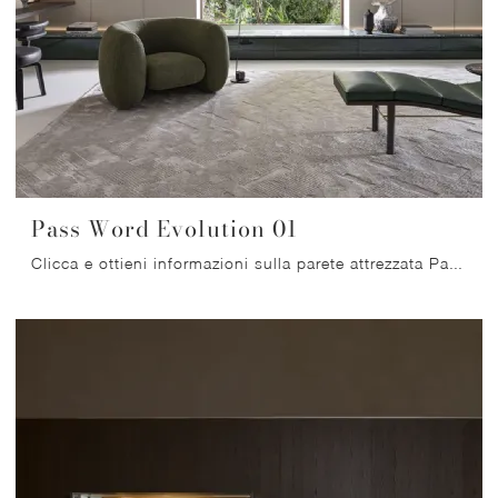
Pass Word Evolution 01
Clicca e ottieni informazioni sulla parete attrezzata Pass Word Evolution 01 del brand Molteni & C: è la soluzione dalle linee moderne ideale per te.