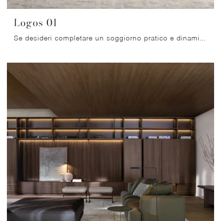
Logos 01
Se desideri completare un soggiorno pratico e dinamico dalle linee moderne, ti presentiamo la parete attrezzata Logos 01 Molteni & C.