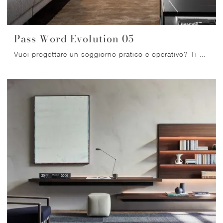
Pass Word Evolution 05
Vuoi progettare un soggiorno pratico e operativo? Ti offriamo la parete attrezzata Pass Word Evolution 05 Molteni & C dalle linee decise moderne.