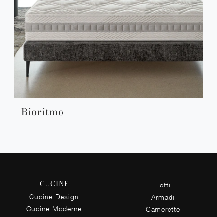
Bioritmo
CUCINE
Letti
Cucine Design
Armadi
Cucine Moderne
Camerette