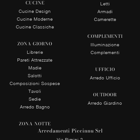
CUCINE
Letti
Cucine Design
Armadi
Cucine Moderne
Camerette
Cucine Classiche
COMPLEMENTI
ZONA GIORNO
Illuminazione
Librerie
Complementi
Pareti Attrezzate
Madie
UFFICIO
Salotti
Arredo Ufficio
Composizioni Sospese
Tavoli
OUTDOOR
Sedie
Arredo Giardino
Arredo Bagno
ZONA NOTTE
Arredamenti Piccinnu Srl
Via Rimini 2