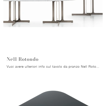
Nell Rotondo
Vuoi avere ulteriori info sul tavolo da pranzo Nell Rotondo di Ditre Italia? Clicca e scopri di più sui modelli fissi del brand.