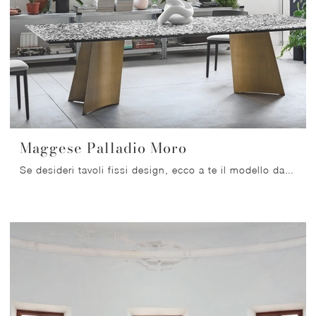
Maggese Palladio Moro
Se desideri tavoli fissi design, ecco a te il modello da pranzo in marmo Maggese Palladio Moro della marca Miniforms.