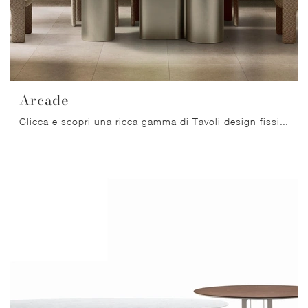
Arcade
Clicca e scopri una ricca gamma di Tavoli design fissi da pranzo! Il modello Arcade di Ditre Italia ti aspetta.