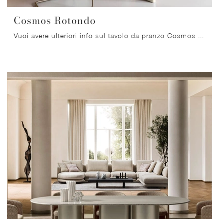
Cosmos Rotondo
Vuoi avere ulteriori info sul tavolo da pranzo Cosmos Rotondo di Ditre Italia? Clicca e scopri di più sui modelli fissi dell'azienda.