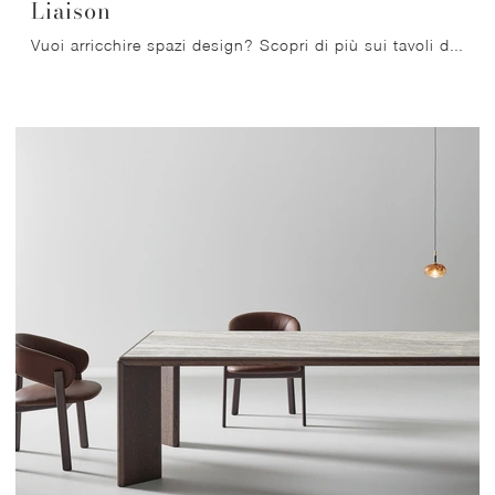
Liaison
Vuoi arricchire spazi design? Scopri di più sui tavoli design fissi: il modello da pranzo Liaison ti attende.