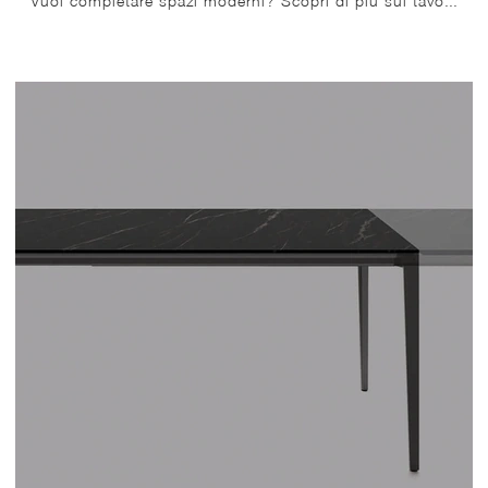
Vuoi completare spazi moderni? Scopri di più sui tavoli moderni fissi: il modello da pranzo Alu_Table ti sta aspettando.