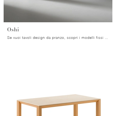
Oshi
Se vuoi tavoli design da pranzo, scopri i modelli fissi di Bonaldo: clicca e scopri il modello Oshi in ceramica.