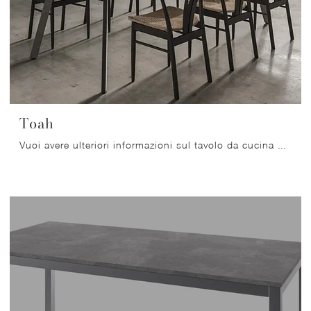
Toah
Vuoi avere ulteriori informazioni sul tavolo da cucina Toah di Arrital? Clicca e ottieni informazioni sui modelli fissi della marca.