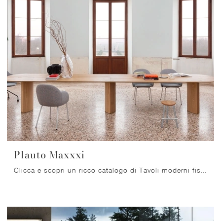
Plauto Maxxxi
Clicca e scopri un ricco catalogo di Tavoli moderni fissi da pranzo! Il modello Plauto Maxxxi di Miniforms ti sta aspettando.