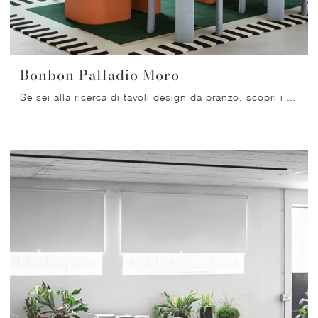
Bonbon Palladio Moro
Se sei alla ricerca di tavoli design da pranzo, scopri i modelli fissi di Miniforms: clicca e scopri il modello Bonbon Palladio Moro in marmo.