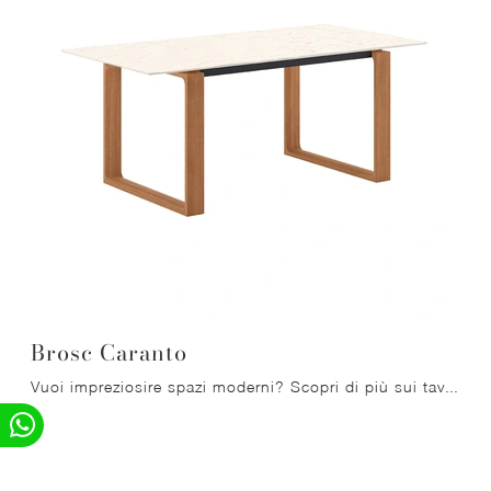
Brosc Caranto
Vuoi impreziosire spazi moderni? Scopri di più sui tavoli moderni allungabili: il modello da pranzo Brosc Caranto ti sta aspettando.