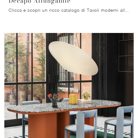
Decapo Allungabile
Clicca e scopri un ricco catalogo di Tavoli moderni allungabili da cucina! Il modello Decapo Allungabile di Miniforms ti aspetta.