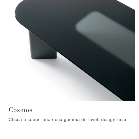
Cosmos
Clicca e scopri una ricca gamma di Tavoli design fissi da pranzo! Il modello Cosmos di Ditre Italia ti sta aspettando.