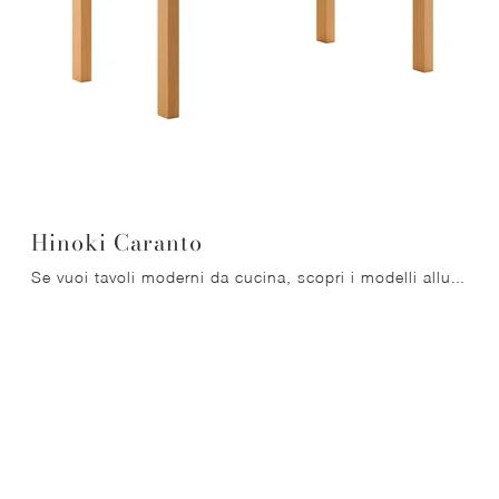
Hinoki Caranto
Se vuoi tavoli moderni da cucina, scopri i modelli allungabili di Veneta Cucine: clicca e scopri il modello Hinoki Caranto in ceramica.