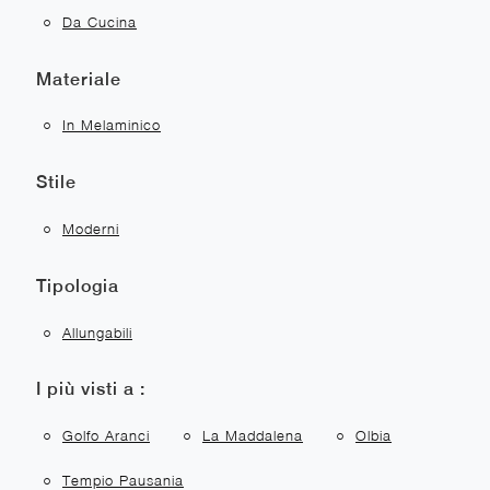
Da Cucina
Materiale
In Melaminico
Stile
Moderni
Tipologia
Allungabili
I più visti a :
Golfo Aranci
La Maddalena
Olbia
Tempio Pausania