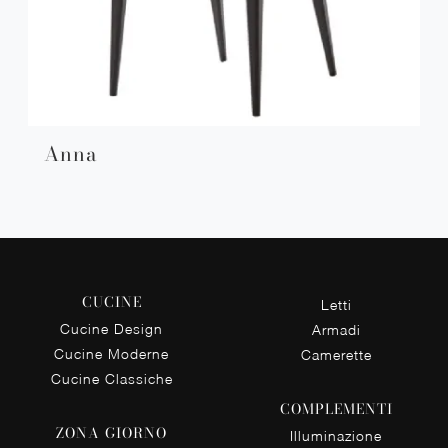
Anna
CUCINE
Letti
Cucine Design
Armadi
Cucine Moderne
Camerette
Cucine Classiche
COMPLEMENTI
ZONA GIORNO
Illuminazione