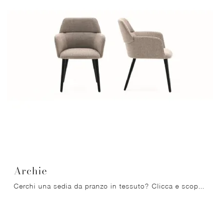
Archie
Cerchi una sedia da pranzo in tessuto? Clicca e scopri il modello Archie di Ditre Italia per completare i tuoi interni perfettamente.