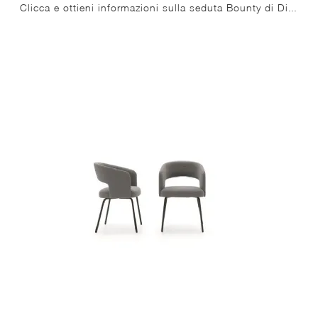
Clicca e ottieni informazioni sulla seduta Bounty di Ditre Italia in tessuto: le più originali Sedie fisse moderne ti aspettano.