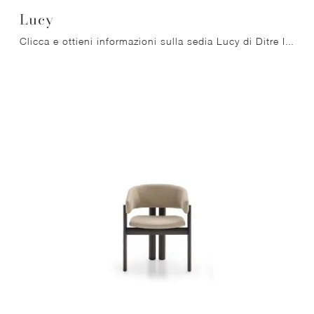
Lucy
Clicca e ottieni informazioni sulla sedia Lucy di Ditre Italia in tessuto: le più esclusive Sedie fisse design ti attendono.