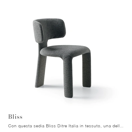
Bliss
Con questa sedia Bliss Ditre Italia in tessuto, una delle nostre sedute fisse design, potrai impreziosire i tuoi locali.