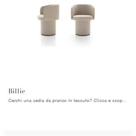
Billie
Cerchi una sedia da pranzo in tessuto? Clicca e scopri il modello Billie di Ditre Italia per ultimare i tuoi interni ottimamente.