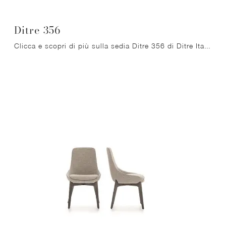
Ditre 356
Clicca e scopri di più sulla sedia Ditre 356 di Ditre Italia in tessuto: le più esclusive Sedie fisse moderne ti aspettano.