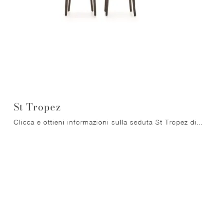
St Tropez
Clicca e ottieni informazioni sulla seduta St Tropez di Ditre Italia in tessuto: le più belle Sedie fisse moderne ti attendono.