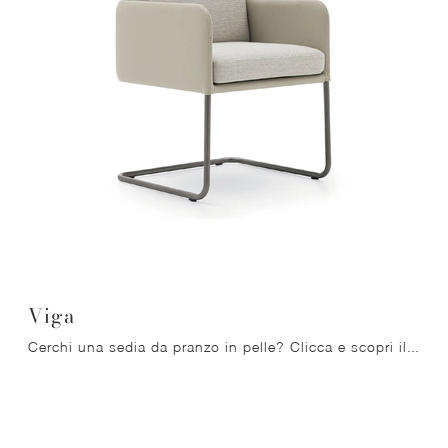
Viga
Cerchi una sedia da pranzo in pelle? Clicca e scopri il modello Viga di Ditre Italia per ultimare i tuoi locali ottimamente.