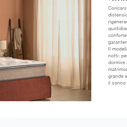
Coricars
distensi
rigenera
quotidia
conforte
garanten
Il modell
notti: pe
dormire 
matrimon
grande e
il sonno