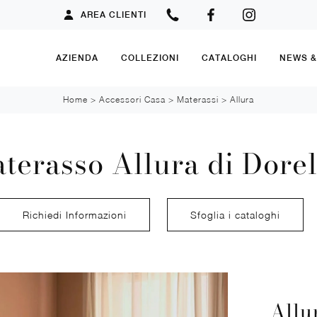
AREA CLIENTI
AZIENDA
COLLEZIONI
CATALOGHI
NEWS 
Home
>
Accessori Casa
>
Materassi
>
Allura
terasso Allura di Dore
Richiedi Informazioni
Sfoglia i cataloghi
Allu