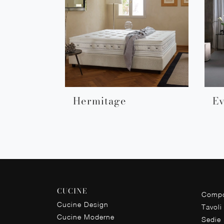
Hermitage
E
CUCINE
Compo
Cucine Design
Tavoli
Cucine Moderne
Sedie