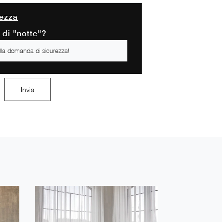
ezza
o di "notte"?
Invia