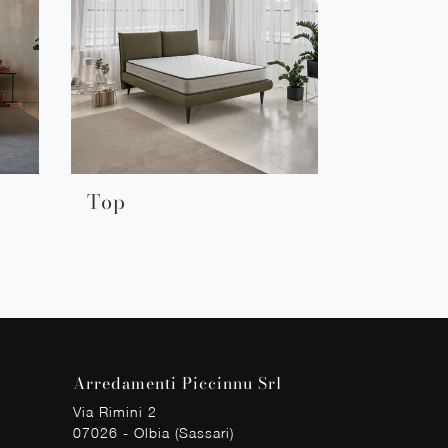
Top
Arredamenti Piccinnu Srl
Via Rimini 2
07026 - Olbia (Sassari)