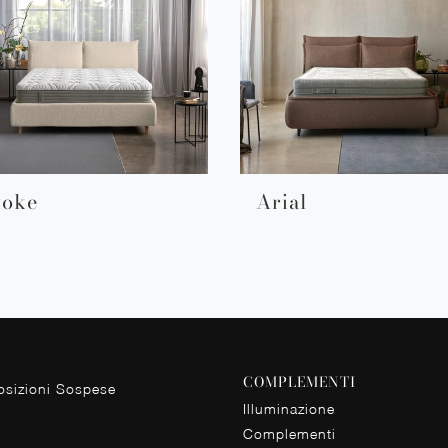
voke
Arial
COMPLEMENTI
sizioni Sospese
Illuminazione
Complementi