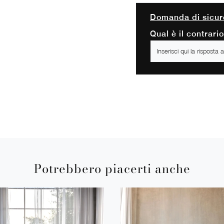
Domanda di sicur
Qual è il contrari
Potrebbero piacerti anche