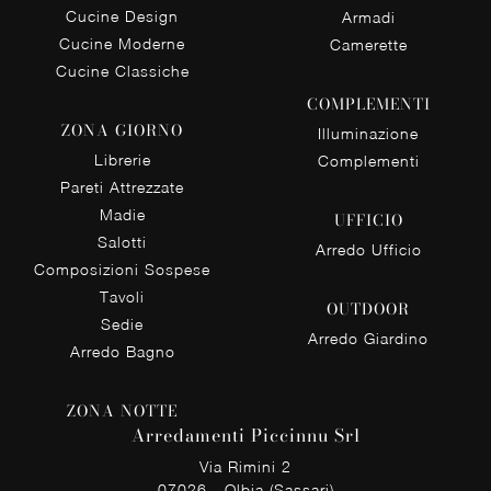
Cucine Design
Armadi
Cucine Moderne
Camerette
Cucine Classiche
COMPLEMENTI
ZONA GIORNO
Illuminazione
Librerie
Complementi
Pareti Attrezzate
Madie
UFFICIO
Salotti
Arredo Ufficio
Composizioni Sospese
Tavoli
OUTDOOR
Sedie
Arredo Giardino
Arredo Bagno
ZONA NOTTE
Arredamenti Piccinnu Srl
Via Rimini 2
07026 - Olbia (Sassari)