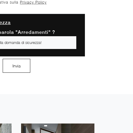
ativa sulla
Privacy Policy
ezza
 parola "Arredamenti" ?
Invia