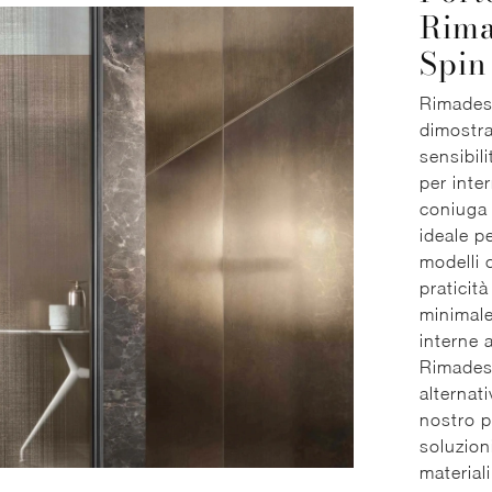
Rima
Spin
Rimadesi
dimostra
sensibil
per inte
coniuga 
ideale pe
modelli 
praticità
minimale
interne 
Rimadesi
alternati
nostro p
soluzion
materiali