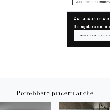
Acconsento all'inform
Domanda di sicur
Il singolare della
Potrebbero piacerti anche