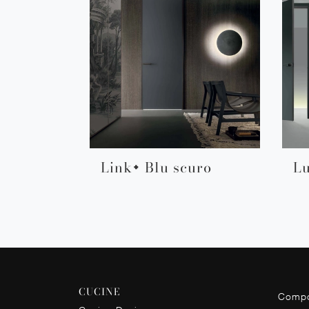
Link+ Blu scuro
L
CUCINE
Compo