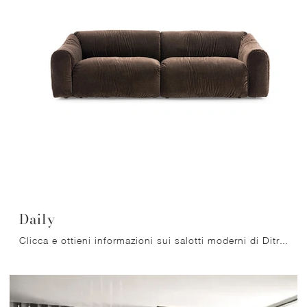
Daily
Clicca e ottieni informazioni sui salotti moderni di Ditre Italia! Vari modelli di divani, come Daily, ti attendono.