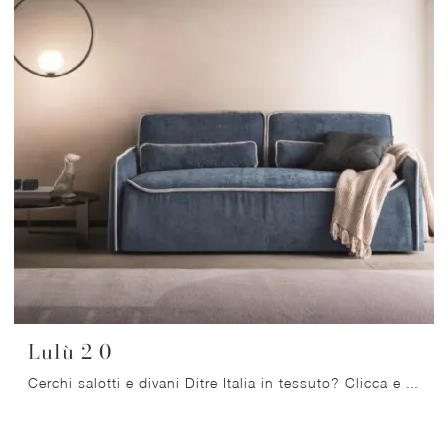
Lulù 2 0
Cerchi salotti e divani Ditre Italia in tessuto? Clicca e ottieni informazioni sul modello Lulù 2 0 per spazi moderni.