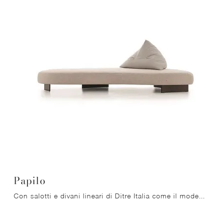
Papilo
Con salotti e divani lineari di Ditre Italia come il modello Papilo in tessuto, potrai ultimare il tuo progetto d'arredo.