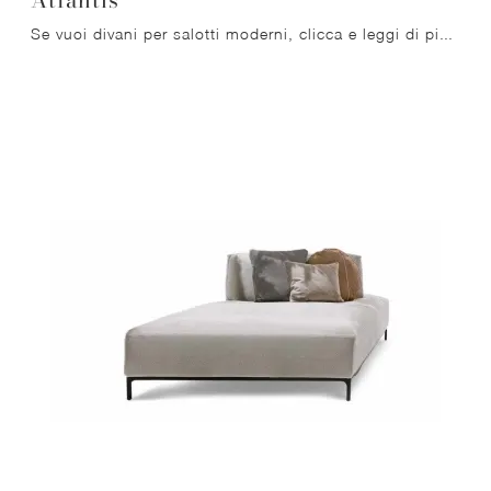
Se vuoi divani per salotti moderni, clicca e leggi di più sul modello Atlantis in tessuto del marchio Ditre Italia.