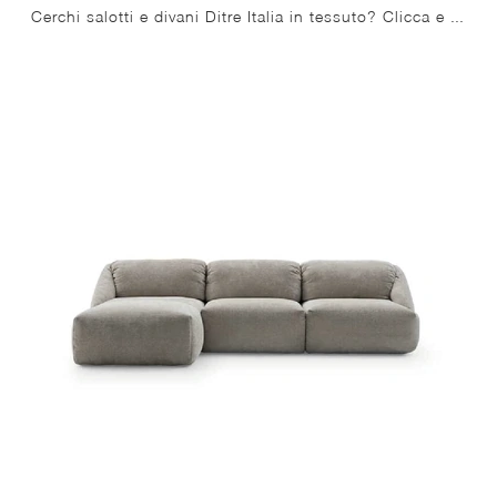
Cerchi salotti e divani Ditre Italia in tessuto? Clicca e ottieni informazioni sul modello On Line Plain per spazi moderni.