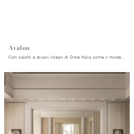
Avalon
Con salotti e divani lineari di Ditre Italia come il modello Avalon in tessuto, potrai ultimare il tuo concept d'arredo.