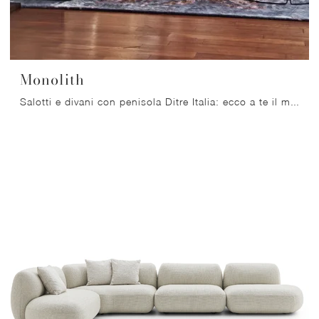
Monolith
Salotti e divani con penisola Ditre Italia: ecco a te il modello Monolith in tessuto per impreziosire la zona giorno.