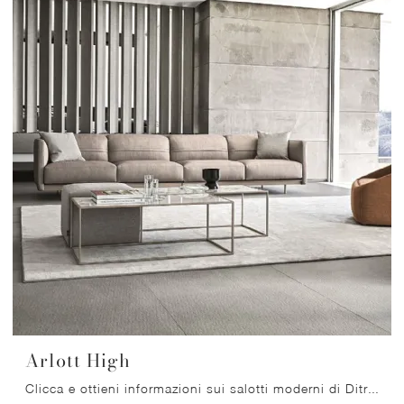
Arlott High
Clicca e ottieni informazioni sui salotti moderni di Ditre Italia! Differenti modelli di divani, come Arlott High, ti attendono.