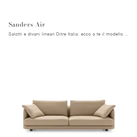
Sanders Air
Salotti e divani lineari Ditre Italia: ecco a te il modello Sanders Air in tessuto per arricchire il living.