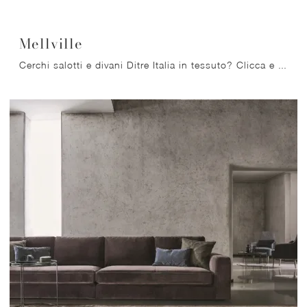
Mellville
Cerchi salotti e divani Ditre Italia in tessuto? Clicca e ottieni informazioni sul modello Mellville per spazi design.