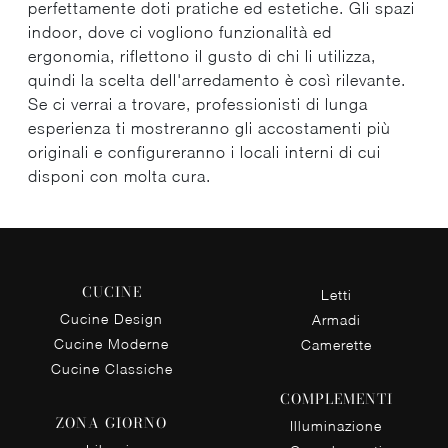
perfettamente doti pratiche ed estetiche. Gli spazi
indoor, dove ci vogliono funzionalità ed
ergonomia, riflettono il gusto di chi li utilizza,
quindi la scelta dell'arredamento è così rilevante.
Se ci verrai a trovare, professionisti di lunga
esperienza ti mostreranno gli accostamenti più
originali e configureranno i locali interni di cui
disponi con molta cura.
CUCINE
Letti
Cucine Design
Armadi
Cucine Moderne
Camerette
Cucine Classiche
COMPLEMENTI
ZONA GIORNO
Illuminazione