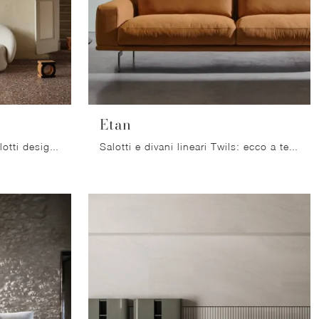
Etan
Clicca e scopri di più sui salotti design di Miniforms! Diversi modelli di divani, come Nebulone, ti aspettano.
Salotti e divani lineari Twils: ecco a te il modello Etan in tessuto per arricchire la zona giorno.