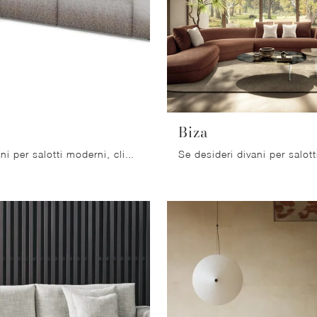
Biza
Se vuoi divani per salotti moderni, clicca e leggi di più sul modello Soft in tessuto della firma Migliorino.