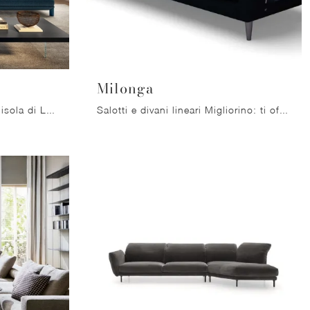
Milonga
Con salotti e divani con penisola di Lago come il modello Altana in tessuto, potrai completare il tuo concept d'arredo.
Salotti e divani lineari Migliorino: ti offriamo il modello Milonga in tessuto per impreziosire la zona giorno.