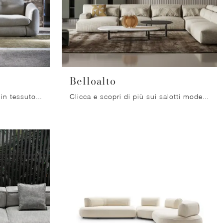
Belloalto
Cerchi salotti e divani Twils in tessuto? Clicca e scopri di più sul modello Kumo per spazi design.
Clicca e scopri di più sui salotti moderni di Bonaldo! Vari modelli di divani, come Belloalto, ti attendono.