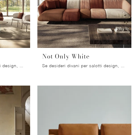
Not Only White
Se desideri divani per salotti design, clicca e leggi di più sul modello Biza in tessuto del marchio Lago.
Se desideri divani per salotti design, clicca e leggi di più sul modello Not Only White in tessuto della firma Lago.