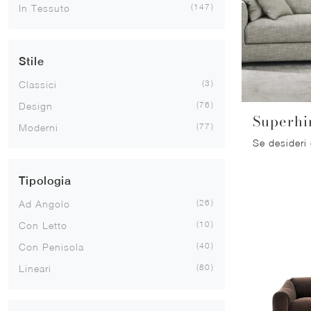
147
In Tessuto
Stile
3
Classici
76
Design
Superhi
77
Moderni
Tipologia
26
Ad Angolo
10
Con Letto
40
Con Penisola
80
Lineari