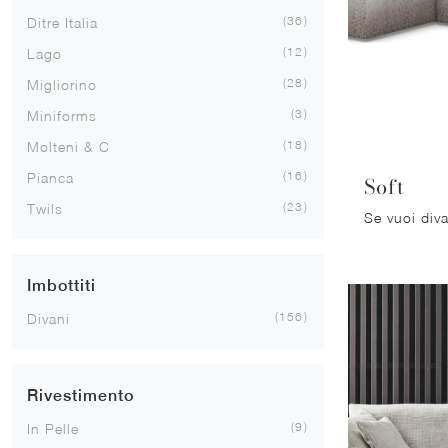
36
Ditre Italia
12
Lago
28
Migliorino
3
Miniforms
18
Molteni & C
16
Pianca
Soft
23
Twils
Imbottiti
156
Divani
Rivestimento
9
In Pelle