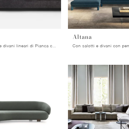
Altana
Con salotti e divani lineari di Pianca come il modello Dorian in tessuto, potrai ultimare il tuo progetto d'arredo.