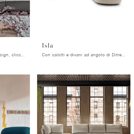
Isla
Se vuoi divani per salotti design, clicca e leggi di più sul modello Peanut B in tessuto della firma Bonaldo.
Con salotti e divani ad angolo di Ditre Italia come il modello Isla in tessuto, potrai completare il tuo concept d'arredo.