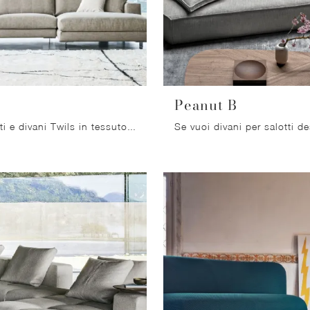
Peanut B
Cerchi salotti e divani Twils in tessuto? Clicca e ottieni informazioni sul modello T-Time per spazi moderni.