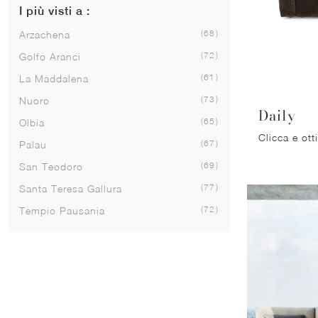
I più visti a :
68
Arzachena
72
Golfo Aranci
61
La Maddalena
73
Nuoro
Daily
65
Olbia
67
Palau
69
San Teodoro
77
Santa Teresa Gallura
72
Tempio Pausania