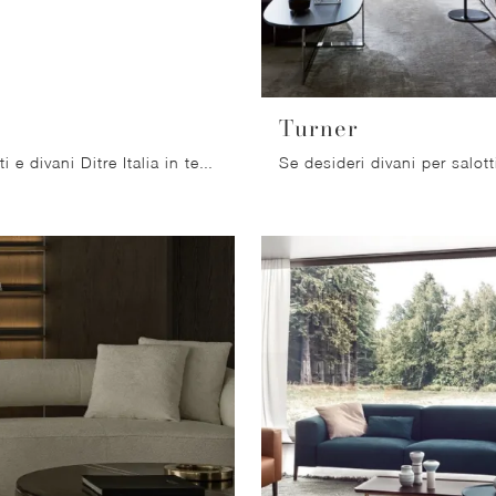
Turner
Cerchi salotti e divani Ditre Italia in tessuto? Clicca e scopri di più sul modello Pacific per spazi design.