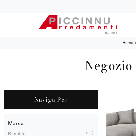
Home
Negozio 
Naviga Per
Marca
20
Bonaldo