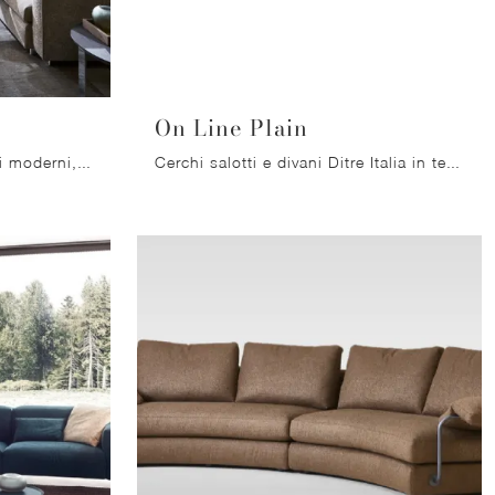
On Line Plain
Se desideri divani per salotti moderni, clicca e leggi di più sul modello Turner in tessuto dell'azienda Molteni & C.
Cerchi salotti e divani Ditre Italia in tessuto? Clicca e ottieni informazioni sul modello On Line Plain per spazi moderni.