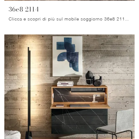
36e8 2114
Clicca e scopri di più sul mobile soggiorno 36e8 2114 Lago in vetro: arreda un soggiorno pratico e dinamico.