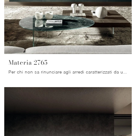
Materia 2765
Per chi non sa rinunciare agli arredi caratterizzati da un'estetica raffinata, i Mobile sospeso Materia 2765 di Lago in laccato opaco in foto ...