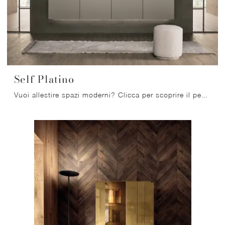
Self Platino
Vuoi allestire spazi moderni? Clicca per scoprire il pensile Self Platino in laccato opaco dell'azienda Rimadesio!