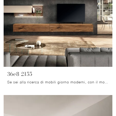
36e8 2155
Se sei alla ricerca di mobili giorno moderni, con il modello 36e8 2155 in legno di Lago potrai ultimare un soggiorno dinamico e operativo.