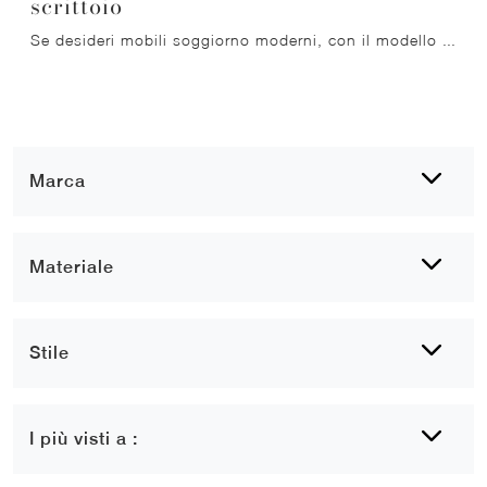
scrittoio
Se desideri mobili soggiorno moderni, con il modello Idea Salvaspazio contenitore con scrittoio in vetro di Lago potrai completare un living dinamico ...
Marca
Materiale
Stile
I più visti a :