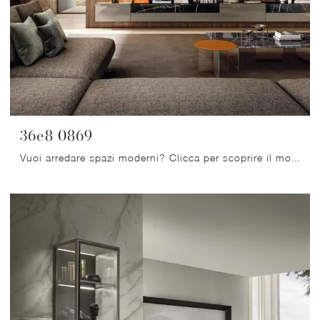
36e8 0869
Vuoi arredare spazi moderni? Clicca per scoprire il mobile soggiorno 36e8 0869 in vetro della firma Lago!