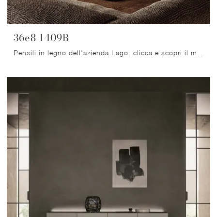
36e8 1409B
Pensili in legno dell'azienda Lago: clicca e scopri il modello 36e8 1409B tra le più originali soluzioni per il soggiorno.