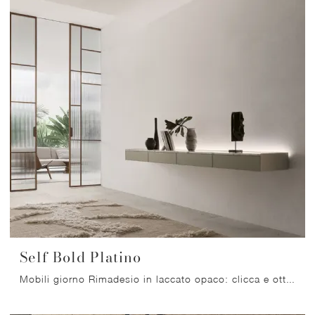
Self Bold Platino
Mobili giorno Rimadesio in laccato opaco: clicca e ottieni informazioni sul modello Self Bold Platino, ideale per ultimare spazi moderni.