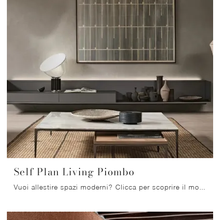
Self Plan Living Piombo
Vuoi allestire spazi moderni? Clicca per scoprire il mobile soggiorno Self Plan Living Piombo in vetro della marca Rimadesio!