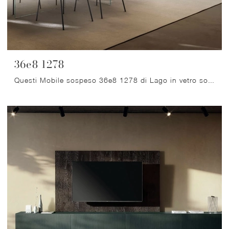
36e8 1278
Questi Mobile sospeso 36e8 1278 di Lago in vetro sono ideali per caratterizzare la casa con un tocco di classe e raffinatezza , ottimizzando lo ...