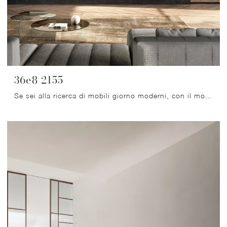
36e8 2155
Se sei alla ricerca di mobili giorno moderni, con il modello 36e8 2155 in legno di Lago potrai ultimare un soggiorno dinamico e operativo.