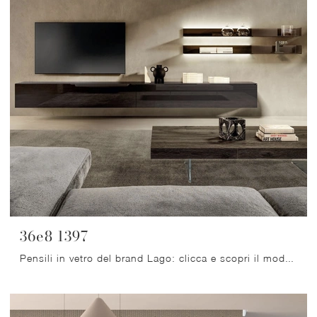
36e8 1397
Pensili in vetro del brand Lago: clicca e scopri il modello 36e8 1397 tra le più belle soluzioni per il living.