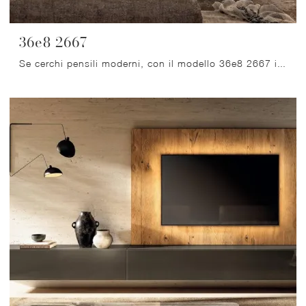
36e8 2667
Se cerchi pensili moderni, con il modello 36e8 2667 in legno di Lago potrai ultimare un soggiorno dinamico e operativo.