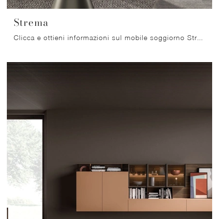
Strema
Clicca e ottieni informazioni sul mobile soggiorno Strema Orme in melaminico: arreda un living operativo e pratico.