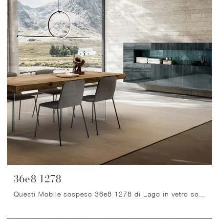
36e8 1278
Questi Mobile sospeso 36e8 1278 di Lago in vetro sono ideali per caratterizzare la casa con un tocco di classe e raffinatezza , ottimizzando lo ...