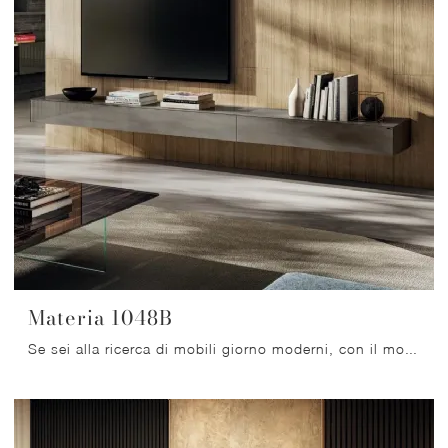
Materia 1048B
Se sei alla ricerca di mobili giorno moderni, con il modello Materia 1048B in vetro di Lago potrai completare un living pratico e dinamico.