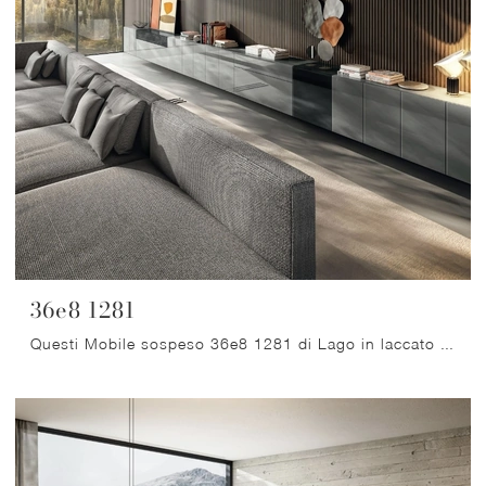
36e8 1281
Questi Mobile sospeso 36e8 1281 di Lago in laccato opaco sono ideali per personalizzare la casa con un tocco di classe e raffinatezza , ottimizzando ...