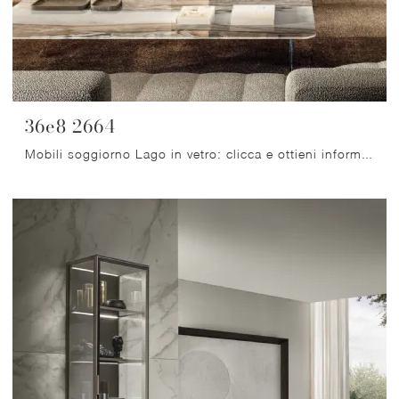
36e8 2664
Mobili soggiorno Lago in vetro: clicca e ottieni informazioni sul modello 36e8 2664, pensato per ultimare spazi moderni.