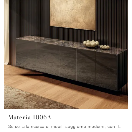
Materia 1006A
Se sei alla ricerca di mobili soggiorno moderni, con il modello Materia 1006A in vetro di Lago potrai completare un living dinamico e operativo.