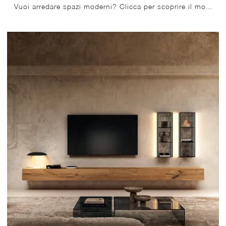
Vuoi arredare spazi moderni? Clicca per scoprire il mobile soggiorno 36e8 0869 in vetro della firma Lago!