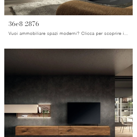
36e8 2876
Vuoi ammobiliare spazi moderni? Clicca per scoprire il mobile soggiorno 36e8 2876 in vetro del marchio Lago!