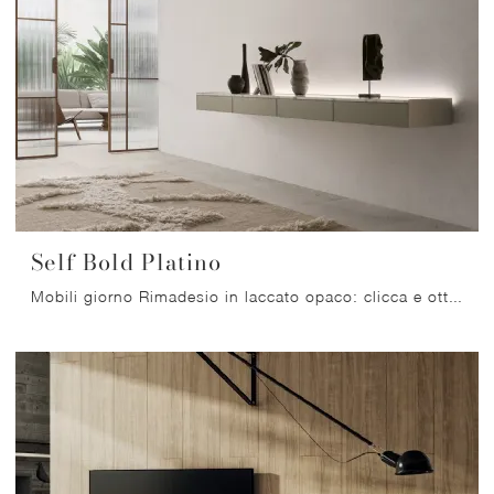
Self Bold Platino
Mobili giorno Rimadesio in laccato opaco: clicca e ottieni informazioni sul modello Self Bold Platino, ideale per ultimare spazi moderni.