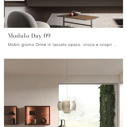
Modulo Day 09
Mobili giorno Orme in laccato opaco: clicca e scopri di più sul modello Modulo Day 09, perfetto per ultimare spazi moderni.