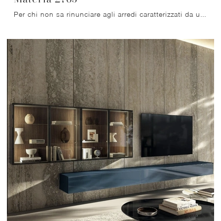
Per chi non sa rinunciare agli arredi caratterizzati da un'estetica raffinata, i Mobile sospeso Materia 2765 di Lago in laccato opaco in foto ...