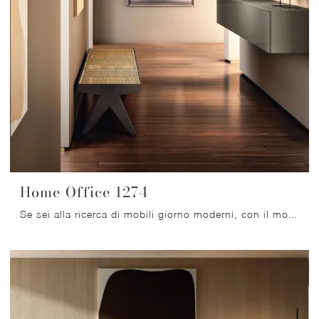
Home Office 1274
Se sei alla ricerca di mobili giorno moderni, con il modello Home Office 1274 in laccato lucido di Lago potrai ultimare un soggiorno operativo e ...