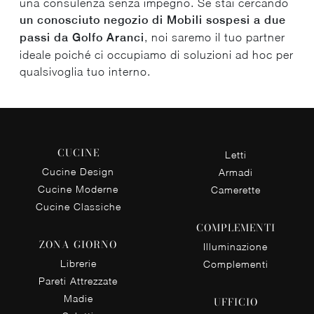
una consulenza senza impegno. Se stai cercando
un conosciuto negozio di Mobili sospesi a due
passi da Golfo Aranci
, noi saremo il tuo partner
ideale poiché ci occupiamo di soluzioni ad hoc per
qualsivoglia tuo interno.
CUCINE
Letti
Cucine Design
Armadi
Cucine Moderne
Camerette
Cucine Classiche
COMPLEMENTI
ZONA GIORNO
Illuminazione
Librerie
Complementi
Pareti Attrezzate
Madie
UFFICIO