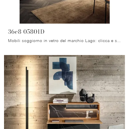
36e8 05801D
Mobili soggiorno in vetro del marchio Lago: clicca e scopri il modello 36e8 05801D tra le più originali soluzioni per il soggiorno.