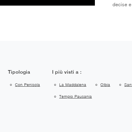
decise e
Tipologia
I più visti a :
Con Penisola
La Maddalena
Olbia
San
Tempio Pausania