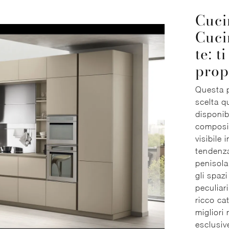
Cuci
Cuci
te: t
prop
Questa p
scelta q
disponib
composiz
visibile 
tendenza
penisola
gli spaz
peculiar
ricco ca
migliori
esclusiv