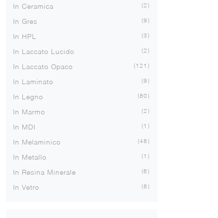
2
In Ceramica
9
In Gres
3
In HPL
2
In Laccato Lucido
121
In Laccato Opaco
9
In Laminato
80
In Legno
2
In Marmo
1
In MDI
48
In Melaminico
1
In Metallo
6
In Resina Minerale
8
In Vetro