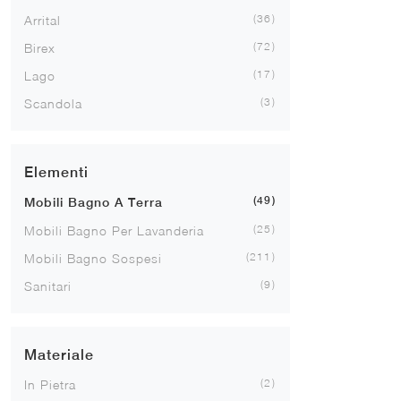
36
Arrital
72
Birex
17
Lago
3
Scandola
Elementi
49
Mobili Bagno A Terra
25
Mobili Bagno Per Lavanderia
211
Mobili Bagno Sospesi
9
Sanitari
Materiale
2
In Pietra