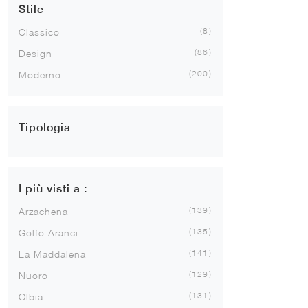
Stile
8
Classico
86
Design
200
Moderno
Tipologia
I più visti a :
139
Arzachena
135
Golfo Aranci
141
La Maddalena
129
Nuoro
131
Olbia