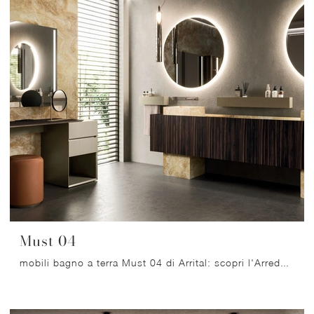
Must 04
mobili bagno a terra Must 04 di Arrital: scopri l'Arredo Bagno in legno design e arreda la stanza del benessere.