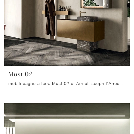
Must 02
mobili bagno a terra Must 02 di Arrital: scopri l'Arredo Bagno in laccato opaco design e arreda il bagno di casa.