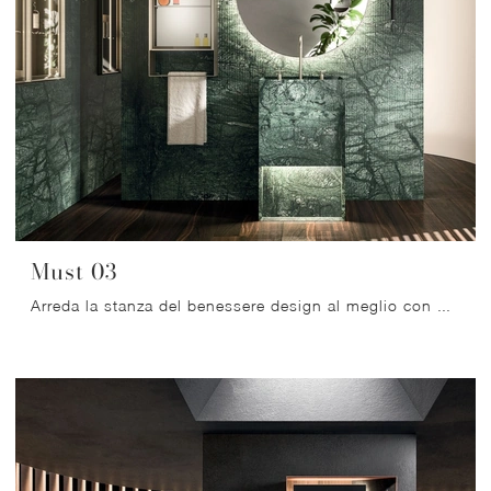
Must 03
Arreda la stanza del benessere design al meglio con Must 03, mobili bagno a terra e oggetti in marmo di Arrital.