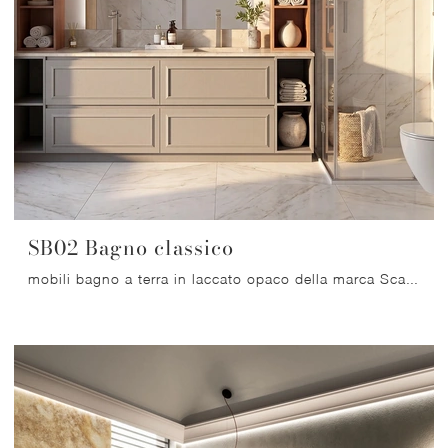
SB02 Bagno classico
mobili bagno a terra in laccato opaco della marca Scandola: clicca e scopri l'arredo bagno classico SB02 Bagno classico per il tuo bagno.