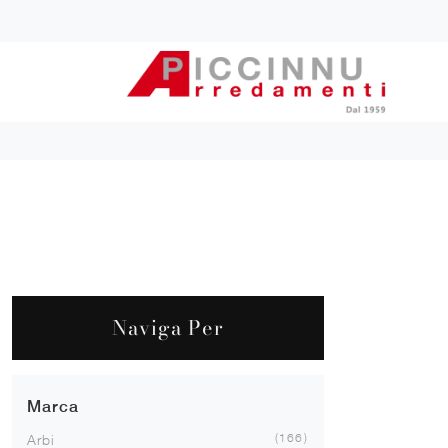
Naviga Per
Marca
166
Arbi