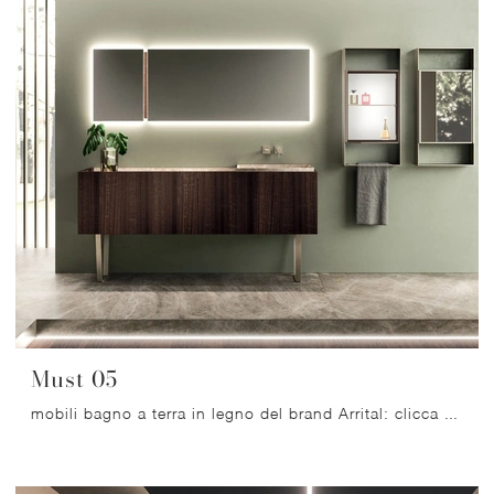
Must 05
mobili bagno a terra in legno del brand Arrital: clicca e scopri l'arredo bagno design Must 05 per la stanza del benessere.