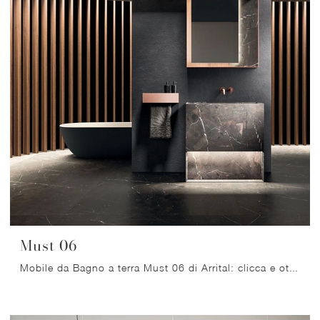
Must 06
Mobile da Bagno a terra Must 06 di Arrital: clicca e ottieni informazioni su mobili bagno a terra in marmo e elementi accessori del marchio.