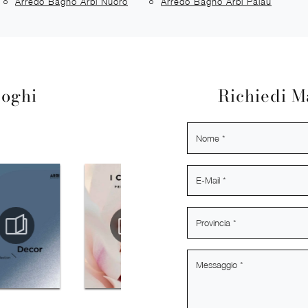
Arredo Bagno Arbi Nuoro
Arredo Bagno Arbi Palau
loghi
Richiedi M