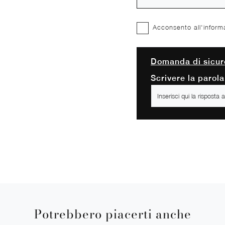
Acconsento all'inform
Domanda di sicur
Scrivere la parola
Potrebbero piacerti anche