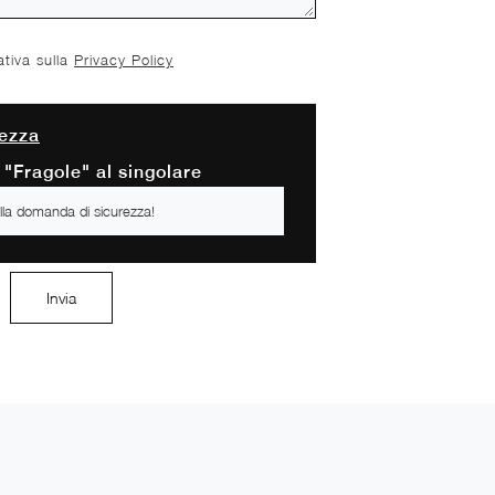
ativa sulla
Privacy Policy
ezza
 "Fragole" al singolare
Invia