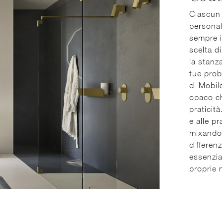
Ciascun 
personal
sempre i
scelta d
la stanz
tue prob
di Mobil
opaco ch
praticità
e alle p
mixando d
differen
essenzia
proprie 