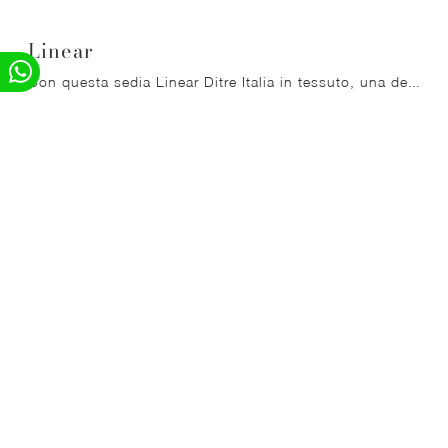
Linear
Con questa sedia Linear Ditre Italia in tessuto, una delle nostre sedute fisse moderne, potrai valorizzare i tuoi spazi.