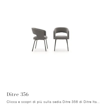
Ditre 356
Clicca e scopri di più sulla sedia Ditre 356 di Ditre Italia in tessuto: le più esclusive Sedie fisse moderne ti aspettano.