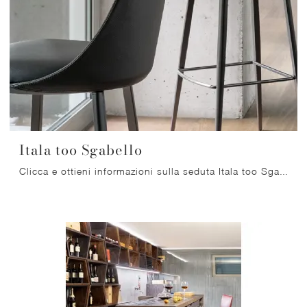
Itala too Sgabello
Clicca e ottieni informazioni sulla seduta Itala too Sgabello di Bonaldo in ecopelle: le più belle Sedie sgabelli moderne ti aspettano.