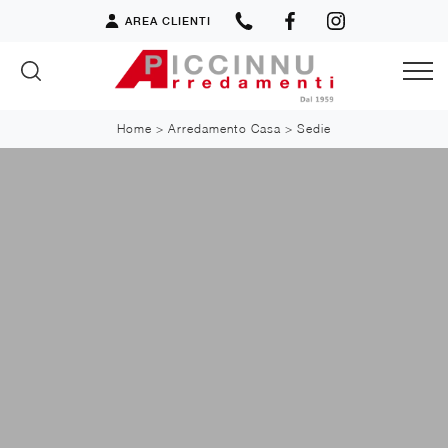
AREA CLIENTI
Home
>
Arredamento Casa
>
Sedie