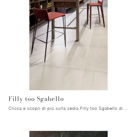
Filly too Sgabello
Clicca e scopri di più sulla sedia Filly too Sgabello di Bonaldo in ecopelle: le più originali Sedie sgabelli moderne ti aspettano.