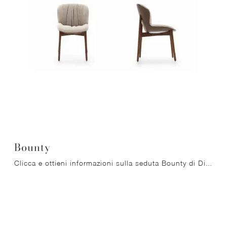
Bounty
Clicca e ottieni informazioni sulla seduta Bounty di Ditre Italia in tessuto: le più originali Sedie fisse moderne ti aspettano.