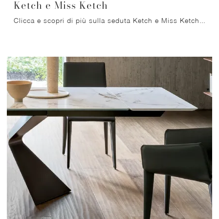
Ketch e Miss Ketch
Clicca e scopri di più sulla seduta Ketch e Miss Ketch di Bonaldo in tessuto: le più originali Sedie fisse design ti aspettano.