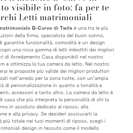
to visibile in foto: fa per te
erchi Letti matrimoniali
matrimoniale B-Curve di Twils
è una tra le più
luzioni della firma, specialista del buon sonno,
i garantire funzionalità, comodità e un design
copri una ricca gamma di letti imbottiti dei migliori
ri di Arredamento Casa disponibili nel nostro
 e ottimizza la tua camera da letto. Nel nostro
erai le proposte più valide dei migliori produttori
zzati nell'arredo per la zona notte, con un’ampia
ità di personalizzazione in quanto a tonalità e
nti, accessori e tanto altro. La camera da letto è
di casa che più interpreta la personalità di chi la
erno in assoluto dedicato al riposo, alla
ne e alla privacy. Se desideri assicurarti la
 più totale nei tuoi momenti di riposo, scegli i
trimoniali design in tessuto come il modello