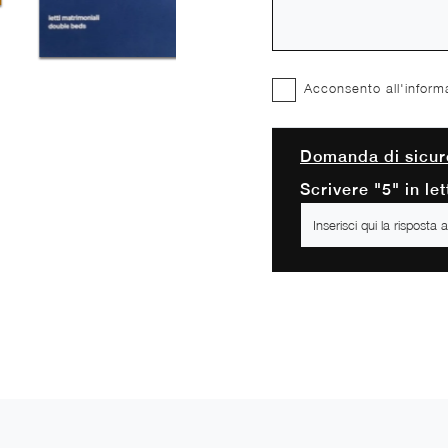
Acconsento all'inform
Domanda di sicur
Scrivere "5" in let