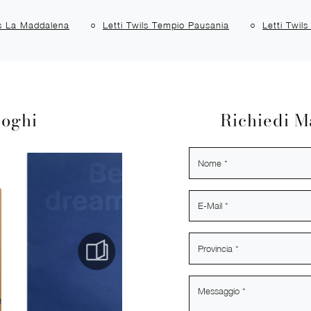
ls La Maddalena
Letti Twils Tempio Pausania
Letti Twil
loghi
Richiedi M