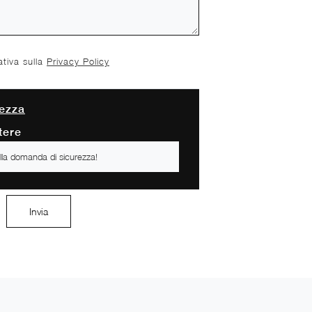
ativa sulla
Privacy Policy
ezza
tere
Invia