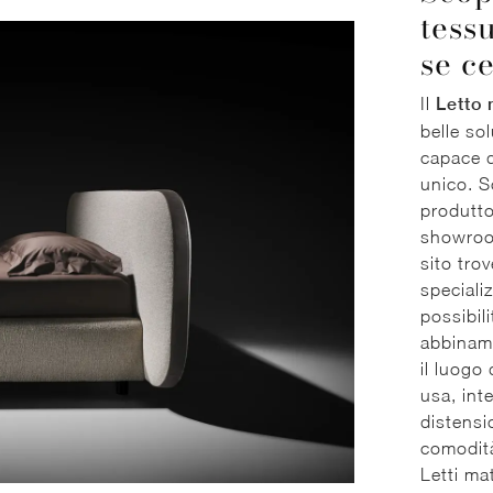
tessu
se c
Il
Letto 
belle so
capace d
unico. S
produtto
showroom
sito trov
speciali
possibil
abbiname
il luogo 
usa, int
distensio
comodità
Letti ma