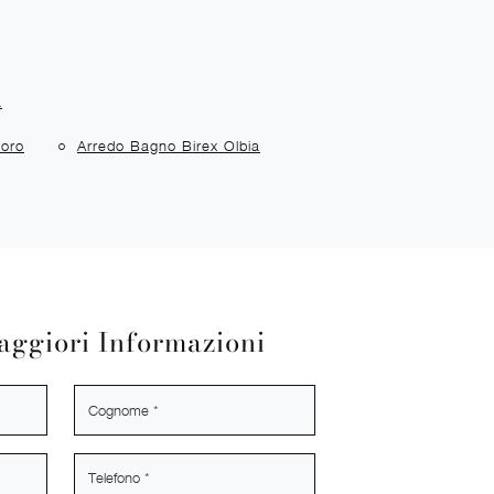
a
uoro
Arredo Bagno Birex Olbia
aggiori Informazioni