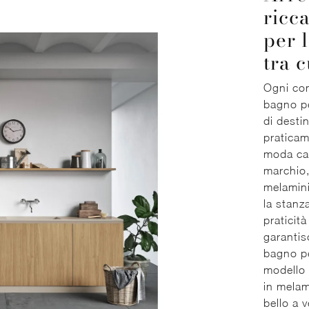
ricc
per 
tra 
Ogni co
bagno pe
di desti
praticame
moda car
marchio,
melamini
la stanz
praticit
garantis
bagno pe
modello 
in melam
bello a 