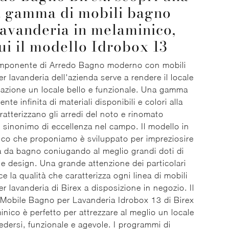
a gamma di mobili bagno
lavanderia in melaminico,
cui il modello Idrobox 13
mponente di Arredo Bagno moderno con mobili
r lavanderia dell'azienda serve a rendere il locale
nazione un locale bello e funzionale. Una gamma
nte infinita di materiali disponibili e colori alla
atterizzano gli arredi del noto e rinomato
 sinonimo di eccellenza nel campo. Il modello in
co che proponiamo è sviluppato per impreziosire
a da bagno coniugando al meglio grandi doti di
à e design. Una grande attenzione dei particolari
ce la qualità che caratterizza ogni linea di mobili
r lavanderia di Birex a disposizione in negozio. Il
Mobile Bagno per Lavanderia Idrobox 13 di Birex
inico è perfetto per attrezzare al meglio un locale
vedersi, funzionale e agevole. I programmi di