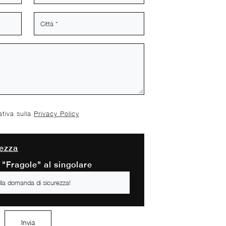
ativa sulla
Privacy Policy
ezza
 "Fragole" al singolare
Invia