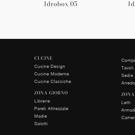
Idrobox 05
Id
CUCINE
Compo
Cucine Design
Tavoli
Cucine Moderne
Sedie
Cucine Classiche
Arred
ZONA GIORNO
ZONA
Librerie
Letti
Pareti Attrezzate
Armad
Madie
Camer
Salotti