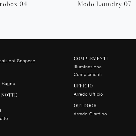
robox 04
Modo Laundry 07
COMPLEMENTI
sizioni Sospese
Illuminazione
Complementi
o Bagno
UFFICIO
Arredo Ufficio
 NOTTE
OUTDOOR
i
Arredo Giardino
ette