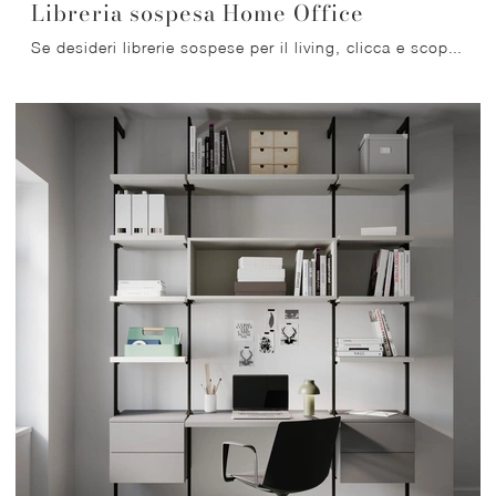
Libreria sospesa Home Office
Se desideri librerie sospese per il living, clicca e scopri le nostre soluzioni moderne: il modello Libreria sospesa Home Office Nardi Interni ti ...