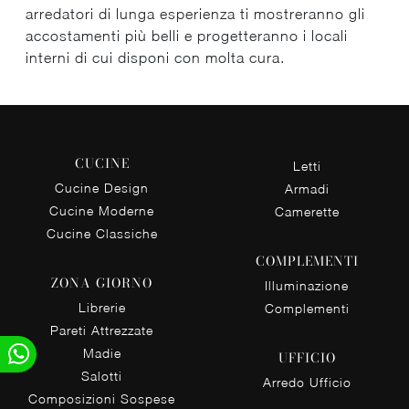
arredatori di lunga esperienza ti mostreranno gli
accostamenti più belli e progetteranno i locali
interni di cui disponi con molta cura.
CUCINE
Letti
Cucine Design
Armadi
Cucine Moderne
Camerette
Cucine Classiche
COMPLEMENTI
ZONA GIORNO
Illuminazione
Librerie
Complementi
Pareti Attrezzate
Madie
UFFICIO
Salotti
Arredo Ufficio
Composizioni Sospese