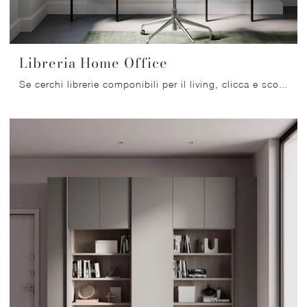
Libreria Home Office
Se cerchi librerie componibili per il living, clicca e scopri le nostre soluzioni moderne: il modello Libreria Home Office Nardi Interni ti attende!