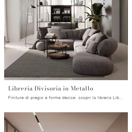
Libreria Divisoria in Metallo
Finiture di pregio e forme decise: scopri la libreria Libreria Divisoria in Metallo di Nardi Interni tra le più belle Librerie moderne divisorie.