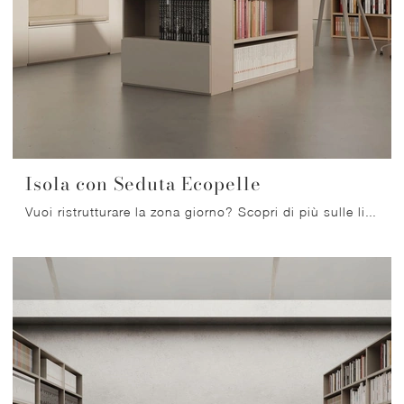
Isola con Seduta Ecopelle
Vuoi ristrutturare la zona giorno? Scopri di più sulle librerie moderne divisorie e arreda i tuoi locali con il modello Isola con Seduta Ecopelle.