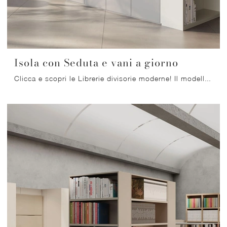
Isola con Seduta e vani a giorno
Clicca e scopri le Librerie divisorie moderne! Il modello Isola con Seduta e vani a giorno Nardi Interni saprà completare un living operativo e ...