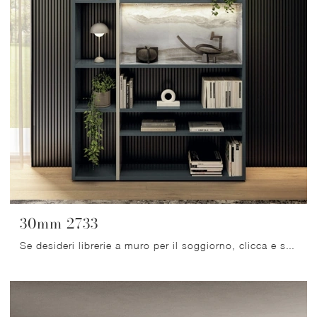
30mm 2733
Se desideri librerie a muro per il soggiorno, clicca e scopri le nostre soluzioni moderne: il modello 30mm 2733 Lago ti aspetta!