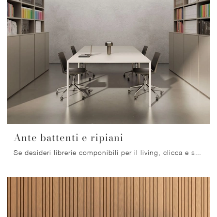
Ante battenti e ripiani
Se desideri librerie componibili per il living, clicca e scopri le nostre soluzioni moderne: il modello Ante battenti e ripiani Nardi Interni ti ...