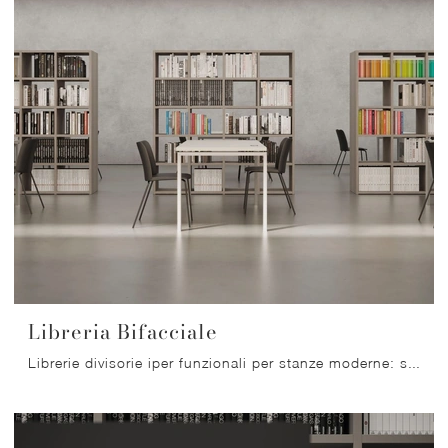
Libreria Bifacciale
Librerie divisorie iper funzionali per stanze moderne: scopri di più sul modello Libreria Bifacciale della firma Nardi Interni!