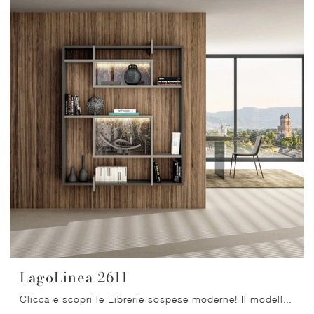
LagoLinea 2611
Clicca e scopri le Librerie sospese moderne! Il modello LagoLinea 2611 Lago saprà ultimare un soggiorno dinamico e operativo.