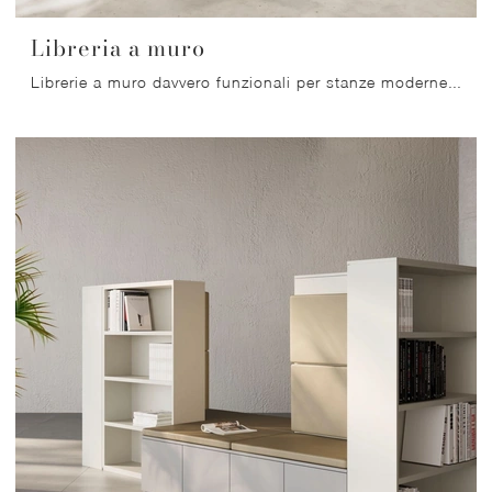
Libreria a muro
Librerie a muro davvero funzionali per stanze moderne: scopri di più sul modello Libreria a muro del marchio Nardi Interni!