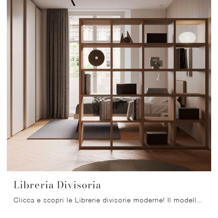
Libreria Divisoria
Clicca e scopri le Librerie divisorie moderne! Il modello Libreria Divisoria Nardi Interni saprà completare un living operativo e pratico.