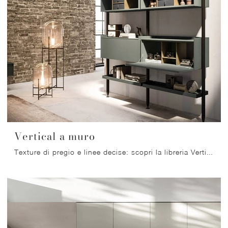
Vertical a muro
Texture di pregio e linee decise: scopri la libreria Vertical a muro di Arrital tra le più originali Librerie moderne a muro.