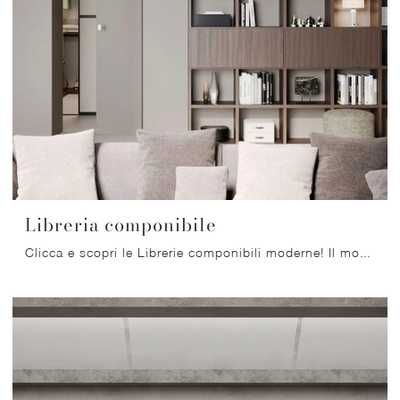
Libreria componibile
Clicca e scopri le Librerie componibili moderne! Il modello Libreria componibile Nardi Interni saprà ultimare un soggiorno pratico e operativo.