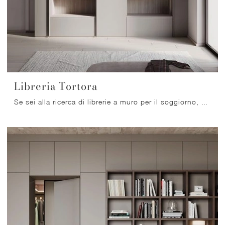
Libreria Tortora
Se sei alla ricerca di librerie a muro per il soggiorno, clicca e scopri le nostre soluzioni moderne: il modello Libreria Tortora Nardi Interni ti ...