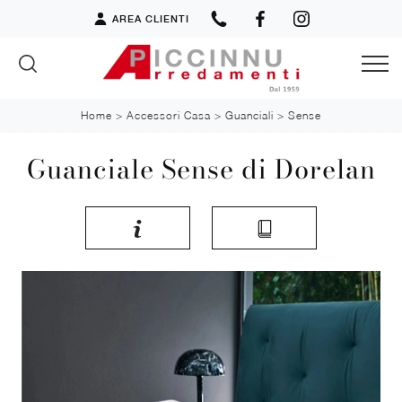
AREA CLIENTI
Home
>
Accessori Casa
>
Guanciali
>
Sense
Guanciale Sense di Dorelan