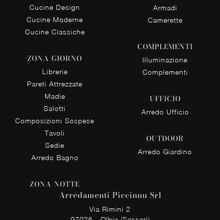
Cucine Design
Armadi
Cucine Moderne
Camerette
Cucine Classiche
COMPLEMENTI
ZONA GIORNO
Illuminazione
Librerie
Complementi
Pareti Attrezzate
Madie
UFFICIO
Salotti
Arredo Ufficio
Composizioni Sospese
Tavoli
OUTDOOR
Sedie
Arredo Giardino
Arredo Bagno
ZONA NOTTE
Arredamenti Piccinnu Srl
Via Rimini 2
07026 - Olbia (Sassari)