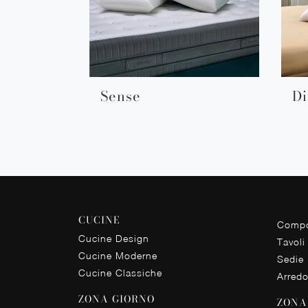
Sense
Di
CUCINE
Compo
Cucine Design
Tavoli
Cucine Moderne
Sedie
Cucine Classiche
Arred
ZONA GIORNO
ZONA