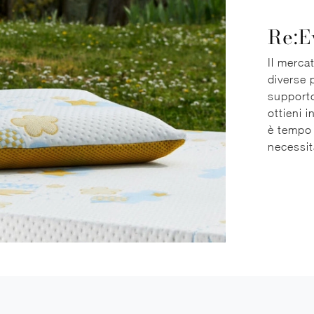
Re:E
Il merca
diverse p
supporto
ottieni i
è tempo 
necessit