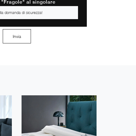
 "Fragole" al singolare
Invia