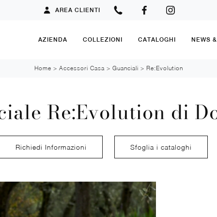
AREA CLIENTI
AZIENDA
COLLEZIONI
CATALOGHI
NEWS 
Home
>
Accessori Casa
>
Guanciali
>
Re:Evolution
iale Re:Evolution di D
Richiedi Informazioni
Sfoglia i cataloghi