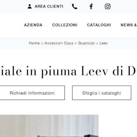
AREA CLIENTI
AZIENDA
COLLEZIONI
CATALOGHI
NEWS 
Home
>
Accessori Casa
>
Guanciali
>
Leev
iale in piuma Leev di D
Richiedi Informazioni
Sfoglia i cataloghi