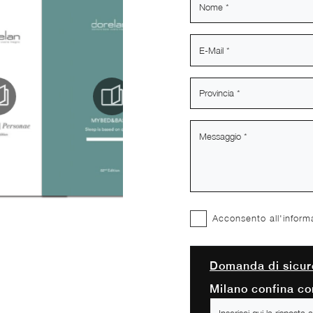
Acconsento all'inform
Domanda di sicur
Milano confina con