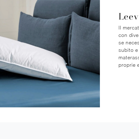
Leev
Il merca
con diver
se neces
subito e 
materass
proprie 