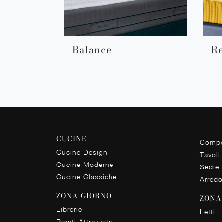
Balance
Re
CUCINE
Compo
Cucine Design
Tavoli
Cucine Moderne
Sedie
Cucine Classiche
Arred
ZONA GIORNO
ZONA
Librerie
Letti
Pareti Attrezzate