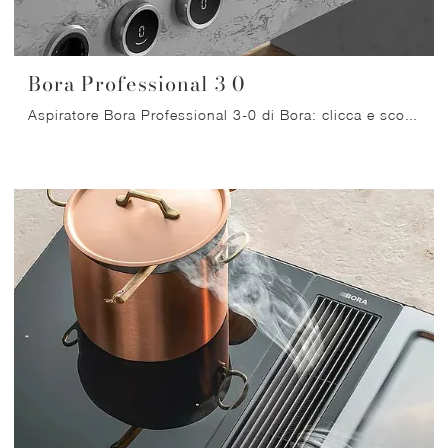
Bora Professional 3 0
Aspiratore Bora Professional 3-0 di Bora: clicca e scopri di più su apparecchi elettrici e Cappe del noto e rinomato marchio, leader del comparto!