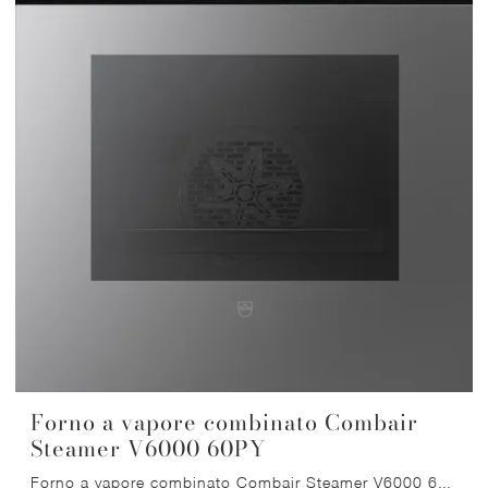
Forno a vapore combinato Combair
Steamer V6000 60PY
Forno a vapore combinato Combair Steamer V6000 60PY specchio platino AutoDoor di V-Zug