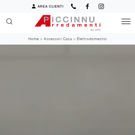
AREA CLIENTI
Home
>
Accessori Casa
>
Elettrodomestici