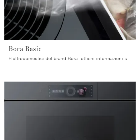
Bora Basic
Elettrodomestici del brand Bora: ottieni informazioni sui modelli di Cappe come Bora Basic e potrai ultimare la cucina che hai sempre voluto.