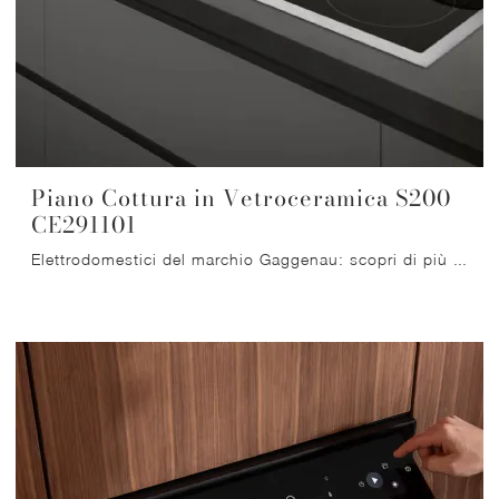
Piano Cottura in Vetroceramica S200
CE291101
Elettrodomestici del marchio Gaggenau: scopri di più sui modelli di Piani Cottura come Piano Cottura in Vetroceramica S200 CE291101 e potrai ...