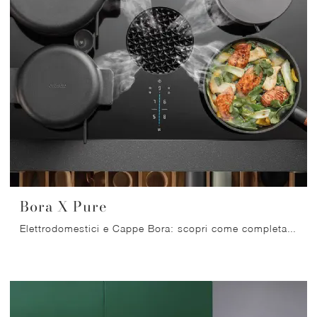
Bora X Pure
Elettrodomestici e Cappe Bora: scopri come completare i tuoi interni e la tua cucina con il modello Bora X Pure.