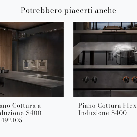
Potrebbero piacerti anche
ano Cottura a
Piano Cottura Flex
duzione S400
Induzione S400
I492105