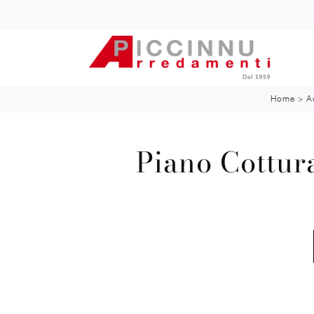
Home
>
A
Piano Cottur