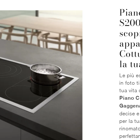
Pian
S200
scop
appa
Cott
la t
Le più e
in foto t
tua vita
Piano C
Gaggen
decise e
per la t
rinomato
perfettam