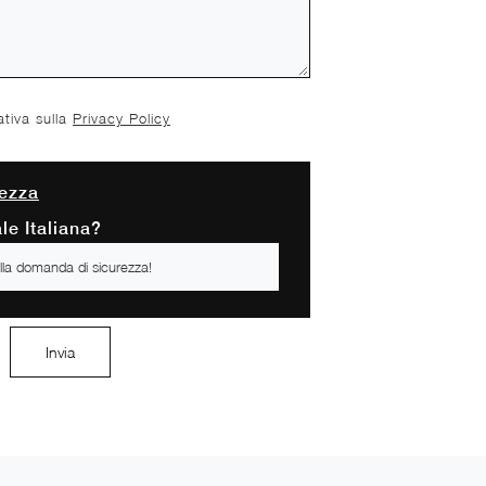
ativa sulla
Privacy Policy
ezza
le Italiana?
Invia