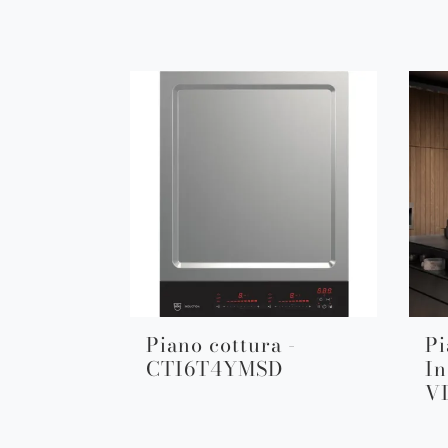
Piano cottura -
Pi
CTI6T4YMSD
In
V