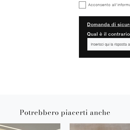
Acconsento all'inform
Domanda di sicur
Qual è il contrari
Potrebbero piacerti anche