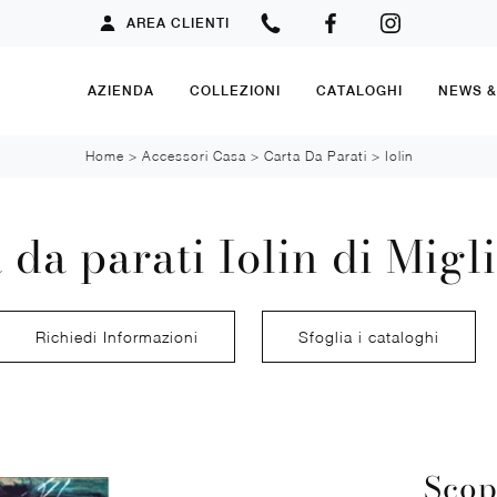
AREA CLIENTI
AZIENDA
COLLEZIONI
CATALOGHI
NEWS 
Home
>
Accessori Casa
>
Carta Da Parati
>
Iolin
 da parati Iolin di Migl
Richiedi Informazioni
Sfoglia i cataloghi
Scop