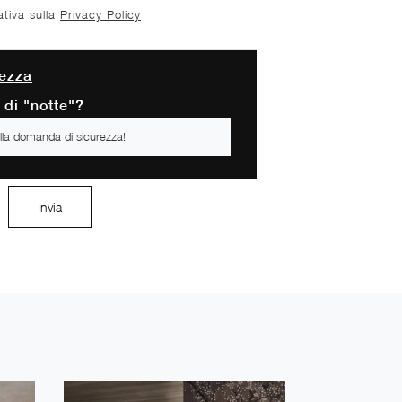
ativa sulla
Privacy Policy
ezza
o di "notte"?
Invia