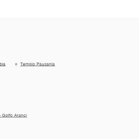
bia
Tempio Pausania
o Golfo Aranci