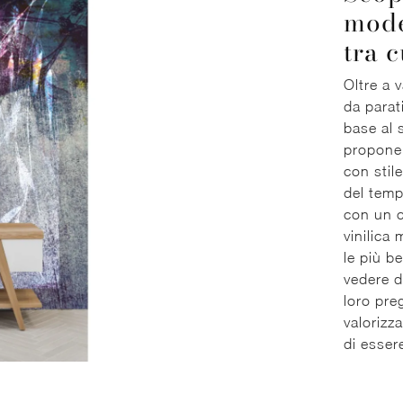
mode
tra 
Oltre a v
da parati
base al 
propone 
con stil
del temp
con un c
vinilica
le più b
vedere d
loro preg
valorizza
di essere