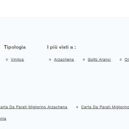
Tipologia
I più visti a :
Vinilica
Arzachena
Golfo Aranci
Ol
arta Da Parati Migliorino Arzachena
Carta Da Parati Migliorin
ania