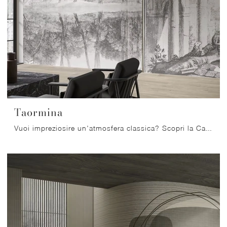
Taormina
Vuoi impreziosire un'atmosfera classica? Scopri la Carta da parati in TNT di Glamora: il modello Taormina ti attende!