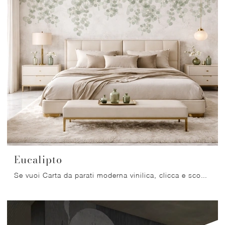
Eucalipto
Se vuoi Carta da parati moderna vinilica, clicca e scopri di più sulle svariate offerte di Migliorino come il modello Eucalipto.