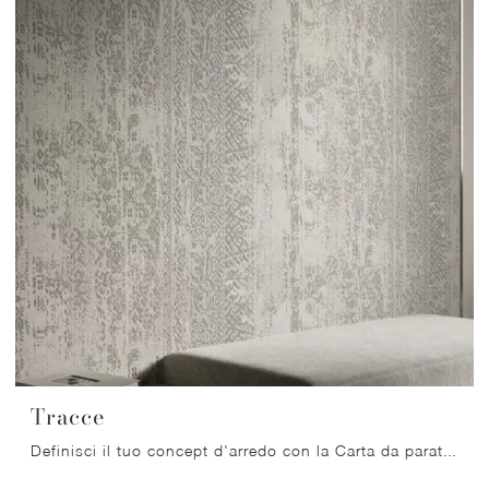
Tracce
Definisci il tuo concept d'arredo con la Carta da parati 3d materica: se cerchi una soluzione design, Tracce fa per te.