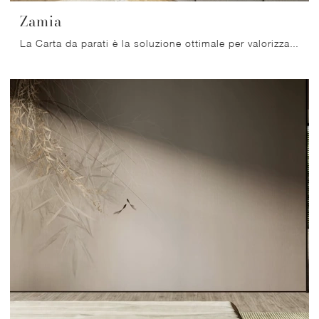
Zamia
La Carta da parati è la soluzione ottimale per valorizzare i tuoi locali! Ultima un'atmosfera moderna con il modello Zamia di Glamora.