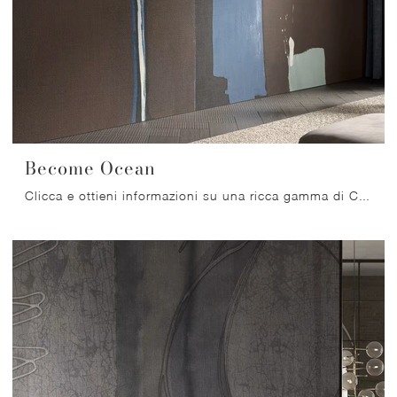
Become Ocean
Clicca e ottieni informazioni su una ricca gamma di Carta da parati in TNT design: il modello Become Ocean di Glamora ti aspetta!