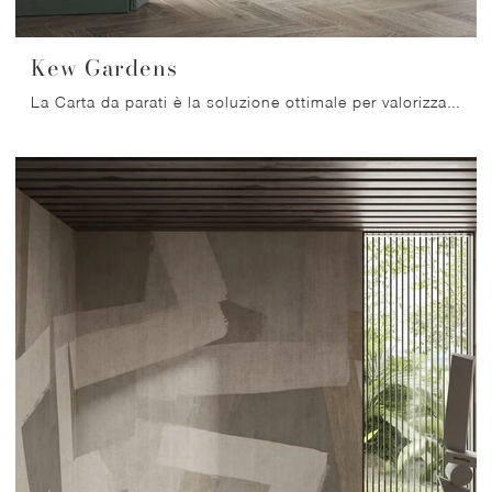
Kew Gardens
La Carta da parati è la soluzione ottimale per valorizzare i tuoi locali! Ultima un'atmosfera moderna con il modello Kew Gardens di Glamora.