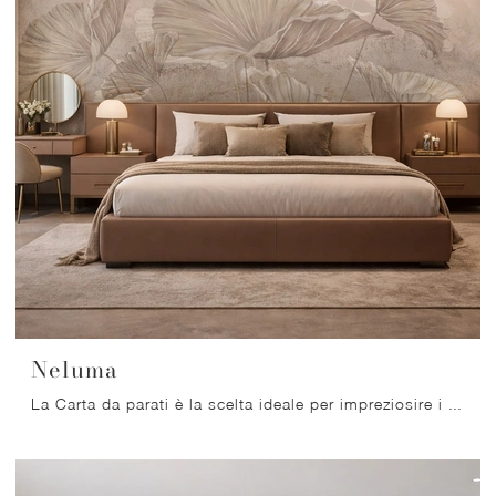
Neluma
La Carta da parati è la scelta ideale per impreziosire i tuoi spazi! Ultima un'atmosfera moderna con il modello Neluma di Migliorino.