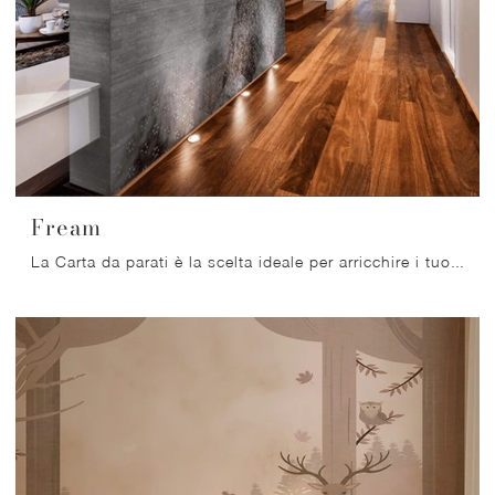
Fream
La Carta da parati è la scelta ideale per arricchire i tuoi spazi! Ultima un'atmosfera moderna con il modello Fream di Migliorino.