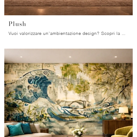
Plush
Vuoi valorizzare un'ambientazione design? Scopri la Carta da parati vinilica di Migliorino: il modello Plush ti sta aspettando!