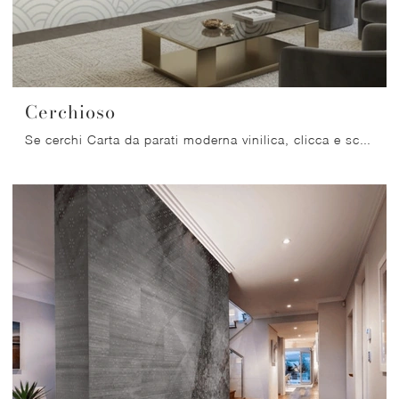
Cerchioso
Se cerchi Carta da parati moderna vinilica, clicca e scopri di più sulle svariate offerte di Migliorino come il modello Cerchioso.