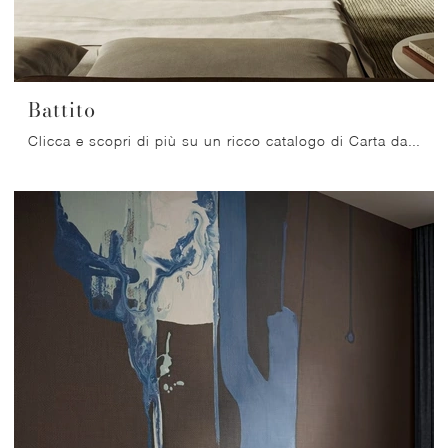
Battito
Clicca e scopri di più su un ricco catalogo di Carta da parati vinilica moderna: il modello Battito di Glamora ti attende!