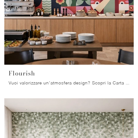
Flourish
Vuoi valorizzare un'atmosfera design? Scopri la Carta da parati vinilica di Migliorino: il modello Flourish ti sta aspettando!