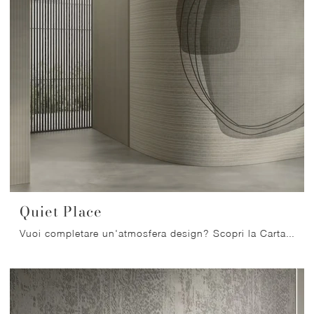
Quiet Place
Vuoi completare un'atmosfera design? Scopri la Carta da parati in TNT di Glamora: il modello Quiet Place ti sta aspettando!