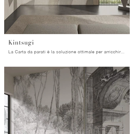
Kintsugi
La Carta da parati è la soluzione ottimale per arricchire i tuoi interni! Ultima un'atmosfera design con il modello Kintsugi di Glamora.