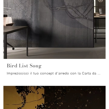
Bird List Song
Impreziosisci il tuo concept d'arredo con la Carta da parati in TNT: se desideri una soluzione moderna, Bird List Song fa per te.