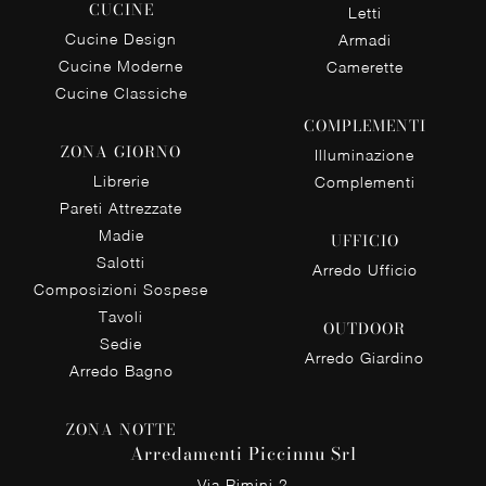
CUCINE
Letti
Cucine Design
Armadi
Cucine Moderne
Camerette
Cucine Classiche
COMPLEMENTI
ZONA GIORNO
Illuminazione
Librerie
Complementi
Pareti Attrezzate
Madie
UFFICIO
Salotti
Arredo Ufficio
Composizioni Sospese
Tavoli
OUTDOOR
Sedie
Arredo Giardino
Arredo Bagno
ZONA NOTTE
Arredamenti Piccinnu Srl
Via Rimini 2