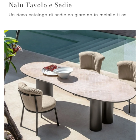
Nalu Tavolo e Sedie
Un ricco catalogo di sedie da giardino in metallo ti aspetta nel nostro showroom: clicca e scopri il modello Nalu Tavolo e Sedie di Talenti.