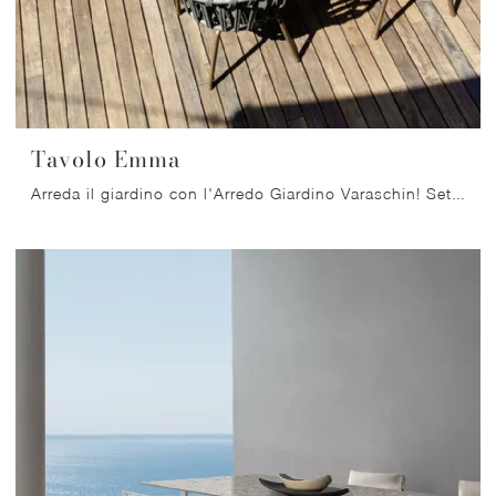
Tavolo Emma
Arreda il giardino con l'Arredo Giardino Varaschin! Set e tavoli da giardino in ceramica, come il modello Tavolo Emma, ti aspettano!