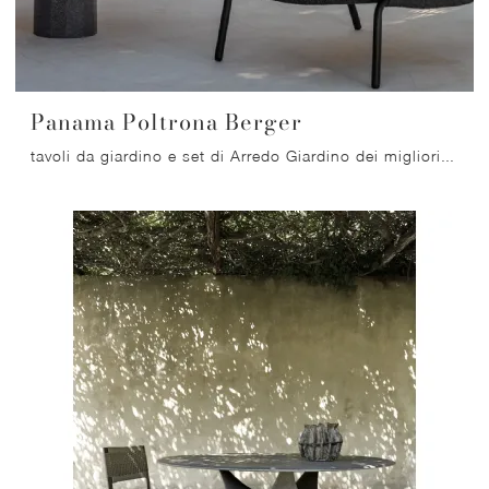
Panama Poltrona Berger
tavoli da giardino e set di Arredo Giardino dei migliori produttori: ottieni informazioni sul modello Panama Poltrona Berger di Talenti, clicca ...