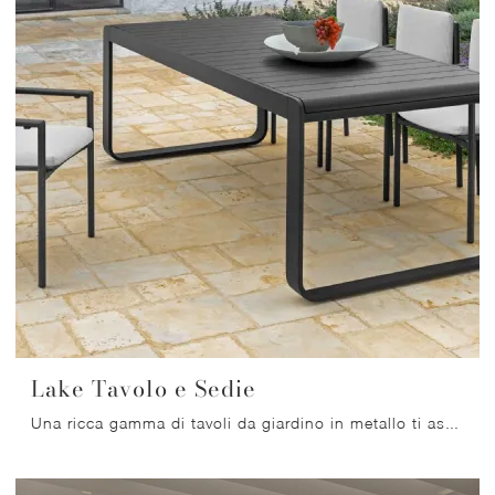
Lake Tavolo e Sedie
Una ricca gamma di tavoli da giardino in metallo ti aspetta nel nostro showroom: clicca e scopri il modello Lake Tavolo e Sedie di Talenti.