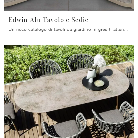
Edwin Alu Tavolo e Sedie
Un ricco catalogo di tavoli da giardino in gres ti attende in negozio: clicca e scopri il modello Edwin Alu Tavolo e Sedie di Talenti.