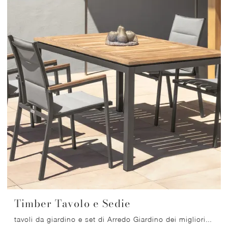
Timber Tavolo e Sedie
tavoli da giardino e set di Arredo Giardino dei migliori produttori: scopri di più sul modello Timber Tavolo e Sedie di Talenti, clicca subito!