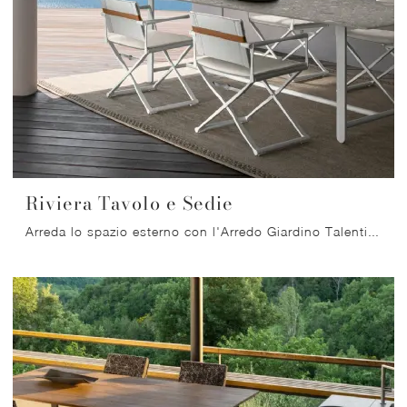
Riviera Tavolo e Sedie
Arreda lo spazio esterno con l'Arredo Giardino Talenti! Set e sedie da giardino in gres, come il modello Riviera Tavolo e Sedie, ti aspettano!