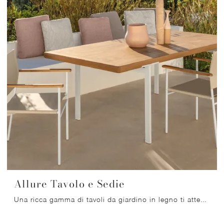
Allure Tavolo e Sedie
Una ricca gamma di tavoli da giardino in legno ti attende nel nostro punto vendita: clicca e scopri il modello Allure Tavolo e Sedie di Talenti.