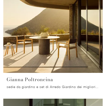
Gianna Poltroncina
sedie da giardino e set di Arredo Giardino dei migliori brand: scopri di più sul modello Gianna Poltroncina di Varaschin, clicca subito!