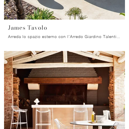
James Tavolo
Arreda lo spazio esterno con l'Arredo Giardino Talenti! Set e tavoli da giardino in gres, come il modello James Tavolo, ti attendono!