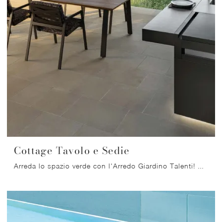
Cottage Tavolo e Sedie
Arreda lo spazio verde con l'Arredo Giardino Talenti! Set e tavoli da giardino in legno, come il modello Cottage Tavolo e Sedie, ti attendono!