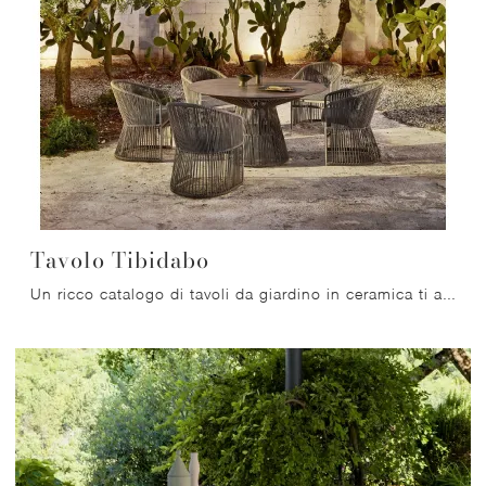
Tavolo Tibidabo
Un ricco catalogo di tavoli da giardino in ceramica ti aspetta nel nostro showroom: clicca e scopri il modello Tavolo Tibidabo di Varaschin.