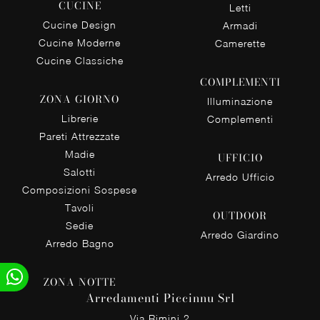
CUCINE
Letti
Cucine Design
Armadi
Cucine Moderne
Camerette
Cucine Classiche
COMPLEMENTI
ZONA GIORNO
Illuminazione
Librerie
Complementi
Pareti Attrezzate
Madie
UFFICIO
Salotti
Arredo Ufficio
Composizioni Sospese
Tavoli
OUTDOOR
Sedie
Arredo Giardino
Arredo Bagno
ZONA NOTTE
Arredamenti Piccinnu Srl
Via Rimini 2