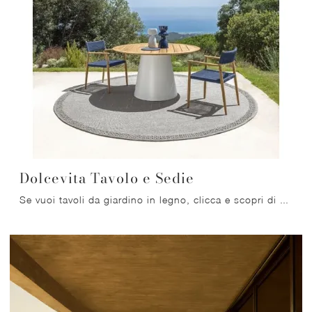
Dolcevita Tavolo e Sedie
Se vuoi tavoli da giardino in legno, clicca e scopri di più sul modello Dolcevita Tavolo e Sedie del brand Talenti.