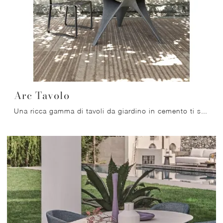
Arc Tavolo
Una ricca gamma di tavoli da giardino in cemento ti sta aspettando nel nostro punto vendita: clicca e scopri il modello Arc Tavolo di Molteni & C.