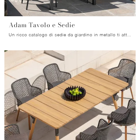
Adam Tavolo e Sedie
Un ricco catalogo di sedie da giardino in metallo ti attende nel nostro showroom: clicca e scopri il modello Adam Tavolo e Sedie di Talenti.