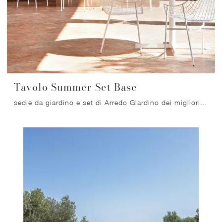
Tavolo Summer Set Base
sedie da giardino e set di Arredo Giardino dei migliori produttori: ottieni informazioni sul modello Tavolo Summer Set Base di Varaschin, clicca ...