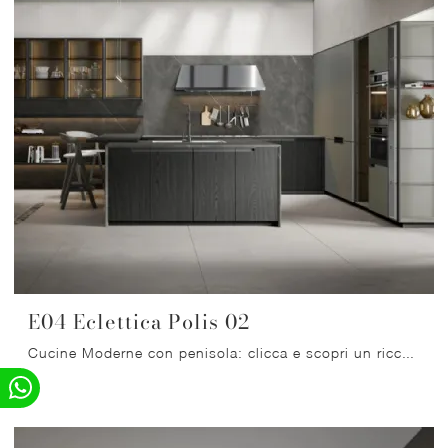
E04 Eclettica Polis 02
Cucine Moderne con penisola: clicca e scopri un ricco catalogo di soluzioni della firma Scandola, tra cui il modello E04 Eclettica Polis 02.