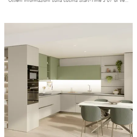
Ottieni informazioni sulla cucina Start-Time J 07 di Veneta Cucine: questa soluzione in laminato sarà l'acquisto ideale per te!