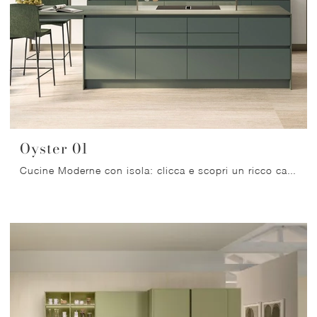
Oyster 01
Cucine Moderne con isola: clicca e scopri un ricco catalogo di soluzioni del brand Veneta Cucine, tra cui il modello Oyster 01.