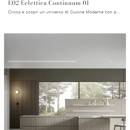
E02 Eclettica Continuum 01
Clicca e scopri un universo di Cucine Moderne con penisola: la cucina E02 Eclettica Continuum 01 Scandola in laccato opaco ti attende!