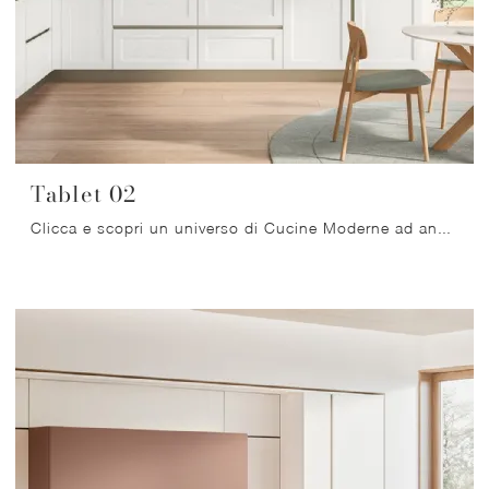
Tablet 02
Clicca e scopri un universo di Cucine Moderne ad angolo: la cucina Tablet 02 Veneta Cucine in laccato opaco ti sta aspettando!