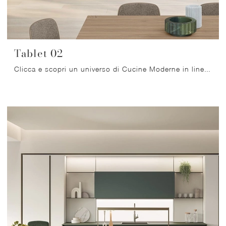
Tablet 02
Clicca e scopri un universo di Cucine Moderne in linea: la cucina Tablet 02 Veneta Cucine in laccato opaco ti sta aspettando!