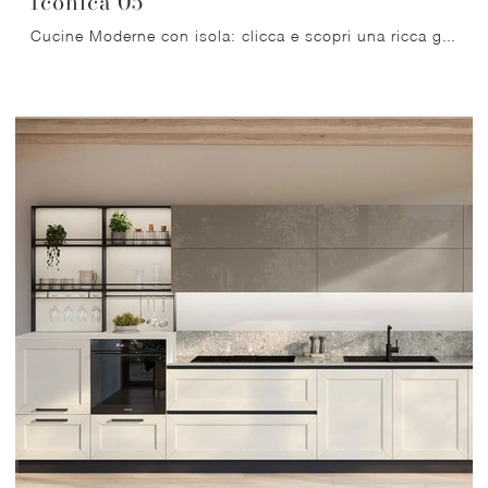
Iconica 05
Cucine Moderne con isola: clicca e scopri una ricca gamma di soluzioni della marca Veneta Cucine, tra cui il modello Iconica 05.