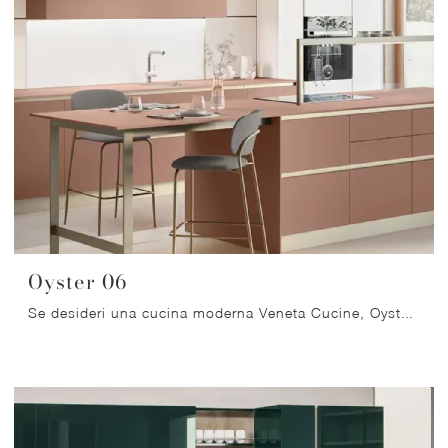
Oyster 06
Se desideri una cucina moderna Veneta Cucine, Oyster 06 in laccato opaco ti attende nel nostro negozio di Cucine Moderne con isola.