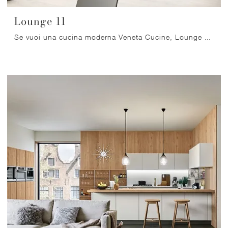
Lounge 11
Se vuoi una cucina moderna Veneta Cucine, Lounge 11 in laccato opaco ti attende nel nostro negozio di Cucine Moderne con penisola.