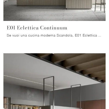
E01 Eclettica Continuum
Se vuoi una cucina moderna Scandola, E01 Eclettica Continuum in legno ti aspetta nel nostro negozio di Cucine Moderne con isola.