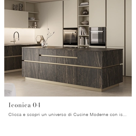
Iconica 04
Clicca e scopri un universo di Cucine Moderne con isola: la cucina Iconica 04 Veneta Cucine in laccato opaco ti aspetta!