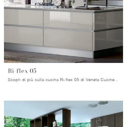
Ri-flex 05
Scopri di più sulla cucina Ri-flex 05 di Veneta Cucine: questa soluzione in vetro sarà l'acquisto ideale per te!