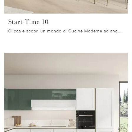
Start-Time 10
Clicca e scopri un mondo di Cucine Moderne ad angolo: la cucina Start-Time 10 Veneta Cucine in laminato ti aspetta!