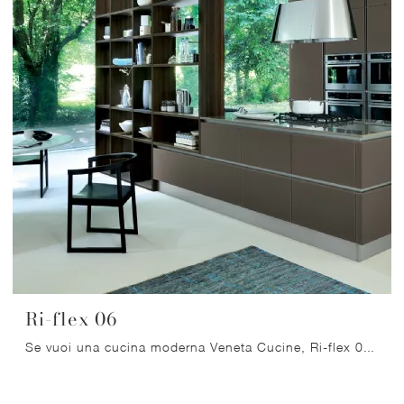
Ri-flex 06
Se vuoi una cucina moderna Veneta Cucine, Ri-flex 06 in vetro ti aspetta nel nostro negozio di Cucine Moderne con isola.