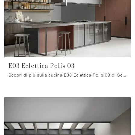
E03 Eclettica Polis 03
Scopri di più sulla cucina E03 Eclettica Polis 03 di Scandola: questa soluzione in legno sarà la scelta ideale per te!