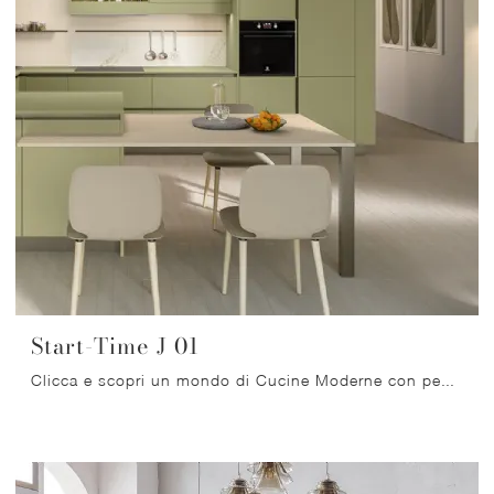
Start-Time J 01
Clicca e scopri un mondo di Cucine Moderne con penisola: la cucina Start-Time J 01 Veneta Cucine in laminato ti aspetta!