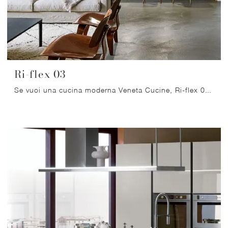
Ri-flex 03
Se vuoi una cucina moderna Veneta Cucine, Ri-flex 03 in vetro ti attende nel nostro negozio di Cucine Moderne con penisola.