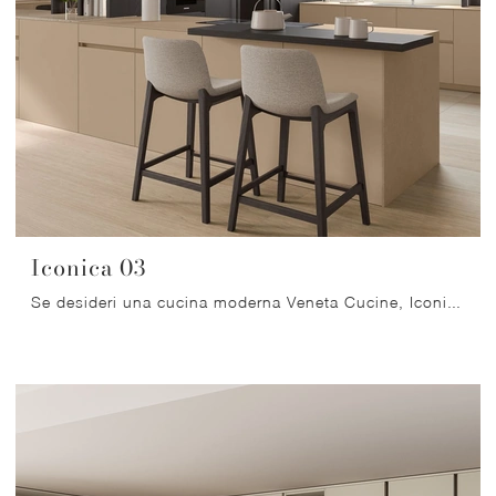
Iconica 03
Se desideri una cucina moderna Veneta Cucine, Iconica 03 in laccato opaco ti attende nel nostro negozio di Cucine Moderne con penisola.