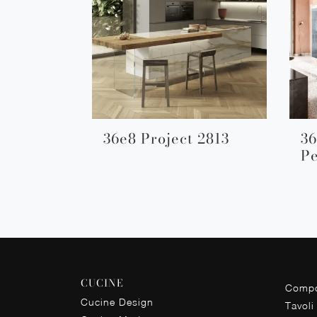
36e8 Project 2813
36
Pe
CUCINE
Compo
Cucine Design
Tavoli