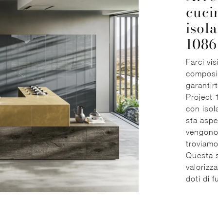
cuci
isol
1086
Farci vi
composiz
garantir
Project 
con isol
sta aspe
vengono 
troviamo
Questa s
valorizz
doti di 